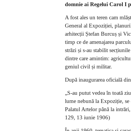
domnie ai Regelui Carol I pr
A fost ales un teren cam mlășt
General al Expoziției, planuril
arhitecții Ștefan Burcuș și Vi
timp ce de amenajarea parculu
străzi și s-au stabilit secțiun
dintre care amintim: agricultur
geniul civil și militar.
După inaugurarea oficială din
„S-au putut vedea în toată ziu
lume nebună la Expoziție, se de
Palatul Artelor până la intrări
129, 13 iunie 1906)
În anii 1960, tematica și cara