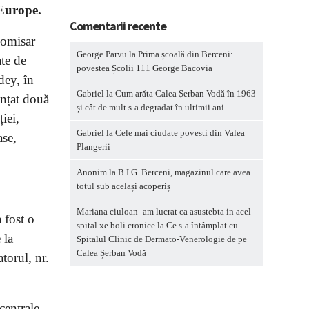
 Europe.
Comentarii recente
Comisar
George Parvu
la
Prima școală din Berceni:
ate de
povestea Școlii 111 George Bacovia
dey, în
Gabriel
la
Cum arăta Calea Șerban Vodă în 1963
ințat două
și cât de mult s-a degradat în ultimii ani
iei,
Gabriel
la
Cele mai ciudate povesti din Valea
ase,
Plangerii
Anonim
la
B.I.G. Berceni, magazinul care avea
totul sub același acoperiș
Mariana ciuloan -am lucrat ca asustebta in acel
 fost o
spital xe boli cronice
la
Ce s-a întâmplat cu
 la
Spitalul Clinic de Dermato-Venerologie de pe
Calea Șerban Vodă
torul, nr.
centrale.