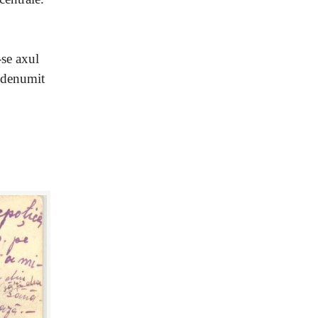
-se axul
redenumit