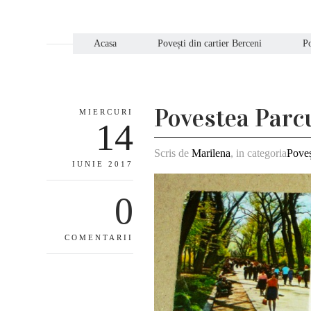
Acasa
Povești din cartier Berceni
Po
Povestea Parcu
MIERCURI
14
Scris de
Marilena
, in categoria
Poveș
IUNIE 2017
0
COMENTARII