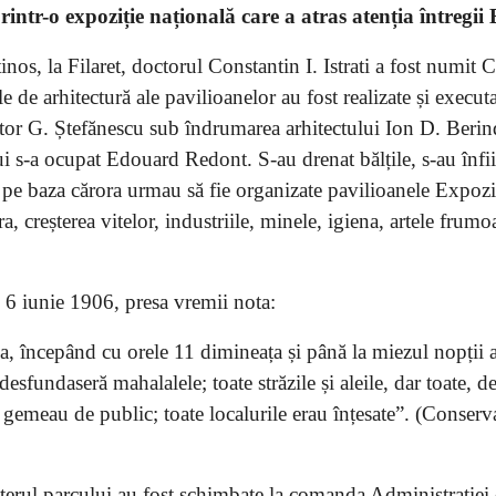
intr-o expoziție națională care a atras atenția întregii
inos, la Filaret, doctorul Constantin I. Istrati a fost numit 
e de arhitectură ale pavilioanelor au fost realizate și execut
ctor G. Ștefănescu sub îndrumarea arhitectului Ion D. Berin
i s-a ocupat Edouard Redont. S-au drenat bălțile, s-au înfi
ile pe baza cărora urmau să fie organizate pavilioanele Expoziț
a, creșterea vitelor, industriile, minele, igiena, artele frumo
 6 iunie 1906, presa vremii nota:
a, începând cu orele 11 dimineața și până la miezul nopții a
sfundaseră mahalalele; toate străzile și aleile, dar toate, de
, gemeau de public; toate localurile erau înțesate”. (Conserva
cterul parcului au fost schimbate la comanda Administrației 