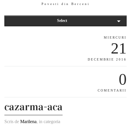
Povesti din Berceni
Select
MIERCURI
21
DECEMBRIE 2016
0
COMENTARII
cazarma-aca
Scris de
Marilena
, in categoria