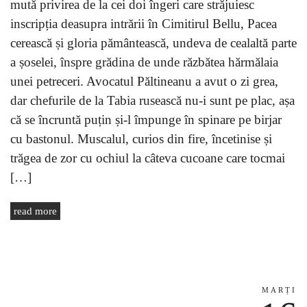
mută privirea de la cei doi îngeri care străjuiesc
inscripția deasupra intrării în Cimitirul Bellu, Pacea
cerească și gloria pământească, undeva de cealaltă parte
a șoselei, înspre grădina de unde răzbătea hărmălaia
unei petreceri. Avocatul Păltineanu a avut o zi grea,
dar chefurile de la Tabia rusească nu-i sunt pe plac, așa
că se încruntă puțin și-l împunge în spinare pe birjar
cu bastonul. Muscalul, curios din fire, încetinise și
trăgea de zor cu ochiul la câteva cucoane care tocmai
[…]
read more
MARȚI