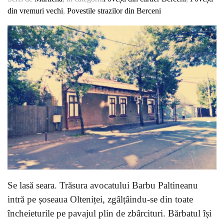
din vremuri vechi
,
Povestile strazilor din Berceni
Se lasă seara. Trăsura avocatului Barbu Paltineanu
intră pe șoseaua Olteniței, zgâlțâindu-se din toate
încheieturile pe pavajul plin de zbârcituri. Bărbatul își