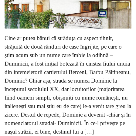
Cine ar putea bănui că străduța cu aspect tihnit,
străjuită de două rânduri de case îngrijite, pe care o
știm acum sub un nume care îmbie la odihnă –
Duminicii, a fost inițial botezată în cinstea fiului unuia
din întemeietorii cartierului Berceni, Barbu Păltineanu,
Dominic? Chiar așa, strada se numea Dominic la
începutul secolului XX, dar locuitorilor (majoritatea
fiind oameni simpli, obișnuiți cu nume românești, nu
italienești sau mai știu eu de care) le-a venit tare greu la
zicere. Destul de repede, Dominic a devenit -chiar și în
nomenclatorul stradal- Duminicii. În ce-l privește pe
nașul străzii, ei bine, destinul lui a […]