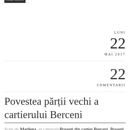
LUNI
22
MAI 2017
22
COMENTARII
Povestea părții vechi a
cartierului Berceni
Scris de
Marilena
, in categoria
Povești din cartier Berceni
,
Povești