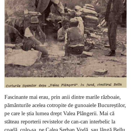
Fascinante mai erau, prin anii dintre marile războaie,
pământurile acelea cotropite de gunoaiele Bucureștilor,
pe care le știa lumea drept Valea Plângerii. Mai că
stăteau reporterii revistelor de can-can interbelic la
coadă, colo-șa, pe Calea Șerban Vodă, sau lângă Bellu,