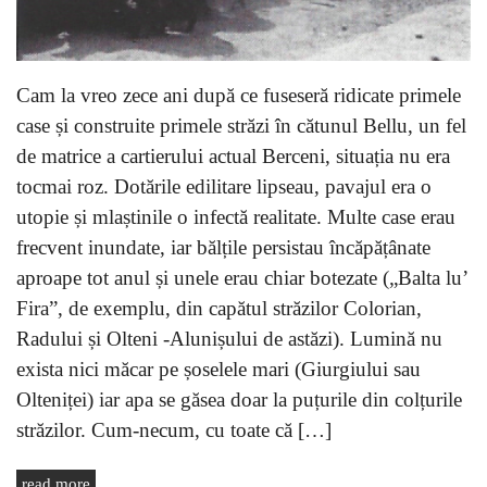
Cam la vreo zece ani după ce fuseseră ridicate primele
case și construite primele străzi în cătunul Bellu, un fel
de matrice a cartierului actual Berceni, situația nu era
tocmai roz. Dotările edilitare lipseau, pavajul era o
utopie și mlaștinile o infectă realitate. Multe case erau
frecvent inundate, iar bălțile persistau încăpățânate
aproape tot anul și unele erau chiar botezate („Balta lu’
Fira”, de exemplu, din capătul străzilor Colorian,
Radului și Olteni -Alunișului de astăzi). Lumină nu
exista nici măcar pe șoselele mari (Giurgiului sau
Olteniței) iar apa se găsea doar la puțurile din colțurile
străzilor. Cum-necum, cu toate că […]
read more