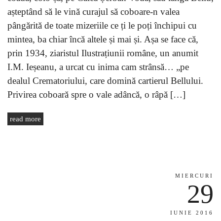
așteptând să le vină curajul să coboare-n valea
pângărită de toate mizeriile ce ți le poți închipui cu
mintea, ba chiar încă altele și mai și. Așa se face că,
prin 1934, ziaristul Ilustrațiunii române, un anumit
I.M. Ieșeanu, a urcat cu inima cam strânsă… „pe
dealul Crematoriului, care domină cartierul Bellului.
Privirea coboară spre o vale adâncă, o râpă […]
read more
MIERCURI
29
IUNIE 2016