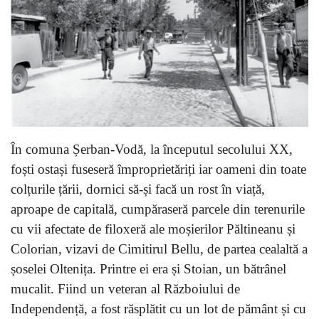
În comuna Șerban-Vodă, la începutul secolului XX,
foști ostași fuseseră împroprietăriți iar oameni din toate
colțurile țării, dornici să-și facă un rost în viață,
aproape de capitală, cumpăraseră parcele din terenurile
cu vii afectate de filoxeră ale moșierilor Păltineanu și
Colorian, vizavi de Cimitirul Bellu, de partea cealaltă a
șoselei Oltenița. Printre ei era și Stoian, un bătrânel
mucalit. Fiind un veteran al Războiului de
Independență, a fost răsplătit cu un lot de pământ și cu