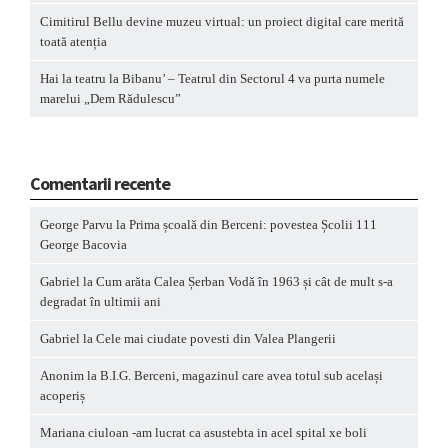
Cimitirul Bellu devine muzeu virtual: un proiect digital care merită
toată atenția
Hai la teatru la Bibanu’ – Teatrul din Sectorul 4 va purta numele
marelui „Dem Rădulescu”
Comentarii recente
George Parvu
la
Prima școală din Berceni: povestea Școlii 111
George Bacovia
Gabriel
la
Cum arăta Calea Șerban Vodă în 1963 și cât de mult s-a
degradat în ultimii ani
Gabriel
la
Cele mai ciudate povesti din Valea Plangerii
Anonim
la
B.I.G. Berceni, magazinul care avea totul sub același
acoperiș
Mariana ciuloan -am lucrat ca asustebta in acel spital xe boli