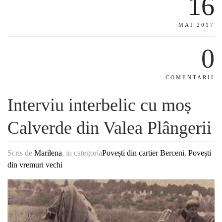
16
MAI 2017
0
COMENTARII
Interviu interbelic cu moș
Calverde din Valea Plângerii
Scris de
Marilena
, in categoria
Povești din cartier Berceni
,
Povești
din vremuri vechi