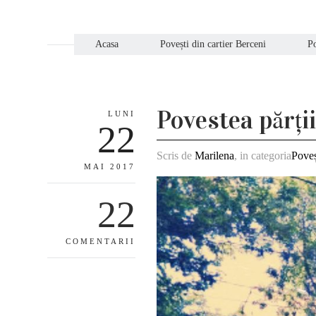
Acasa
Povești din cartier Berceni
Po
Povestea părții
LUNI
22
Scris de
Marilena
, in categoria
Poveș
MAI 2017
22
COMENTARII