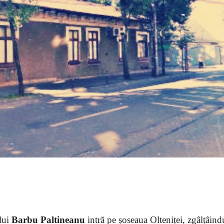
ului
Barbu Paltineanu
intră pe șoseaua Olteniței, zgâlțâind