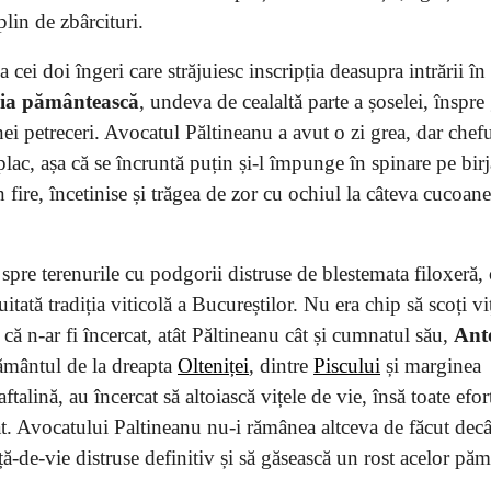
plin de zbârcituri.
a cei doi îngeri care străjuiesc inscripția deasupra intrării în
oria pământească
, undeva de cealaltă parte a șoselei, înspre
i petreceri. Avocatul Păltineanu a avut o zi grea, dar chefu
plac, așa că se încruntă puțin și-l împunge în spinare pe birj
 fire, încetinise și trăgea de zor cu ochiul la câteva cucoane
spre terenurile cu podgorii distruse de blestemata filoxeră, 
uitată tradiția viticolă a Bucureștilor. Nu era chip să scoți v
că n-ar fi încercat, atât Păltineanu cât și cumnatul său,
Ant
pământul de la dreapta
Olteniței
, dintre
Piscului
și marginea
talină, au încercat să altoiască vițele de vie, însă toate efor
at. Avocatului Paltineanu nu-i rămânea altceva de făcut decâ
ță-de-vie distruse definitiv și să găsească un rost acelor păm