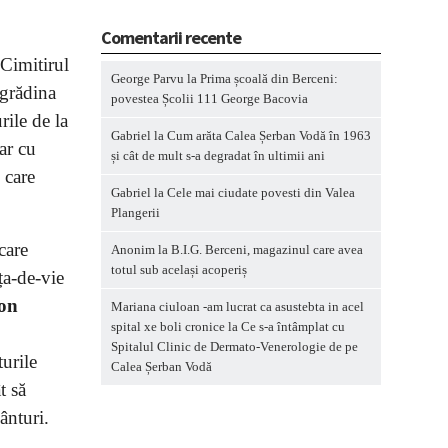
Comentarii recente
 Cimitirul
George Parvu
la
Prima școală din Berceni:
 grădina
povestea Școlii 111 George Bacovia
rile de la
Gabriel
la
Cum arăta Calea Șerban Vodă în 1963
ar cu
și cât de mult s-a degradat în ultimii ani
 care
Gabriel
la
Cele mai ciudate povesti din Valea
Plangerii
care
Anonim
la
B.I.G. Berceni, magazinul care avea
totul sub același acoperiș
ița-de-vie
on
Mariana ciuloan -am lucrat ca asustebta in acel
spital xe boli cronice
la
Ce s-a întâmplat cu
Spitalul Clinic de Dermato-Venerologie de pe
turile
Calea Șerban Vodă
t să
ânturi.