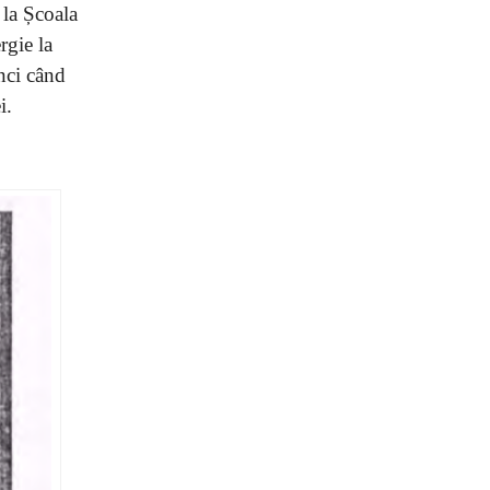
 la Școala
rgie la
unci când
i.