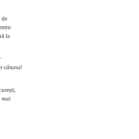
e de
entru
nă la
r
pt cătunul
urești,
i mai