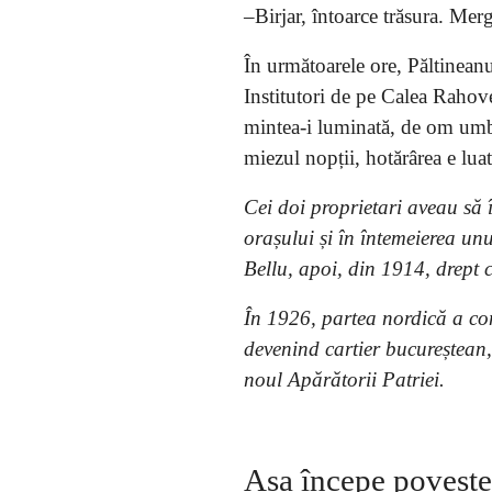
–Birjar, întoarce trăsura. Mer
În următoarele ore, Păltinean
Institutori de pe Calea Rahove
mintea-i luminată, de om umblat
miezul nopții, hotărârea e luat
Cei doi proprietari aveau să 
orașului și în întemeierea un
Bellu, apoi, din 1914, drept
În 1926, partea nordică a com
devenind cartier bucureștean,
noul Apărătorii Patriei.
Așa începe poveste