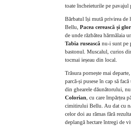
toate încheieturile pe pavajul 
Bărbatul își mută privirea de l
Bellu,
Pacea cerească și gl
de unde răzbătea hărmălaia une
Tabia rusească
nu-i sunt pe 
bastonul. Muscalul, curios din
tocmai ieșeau din local.
Trăsura pornește mai departe, 
parcă-și pusese în cap să facă 
din ghearele dăunătorului, nu 
Colorian
, cu care împărțea 
cimitirului Bellu. Au dat cu naf
celor doi au rămas fără rezult
deplangă hectare întregi de vi