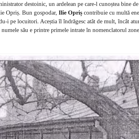
istrator destoinic, un ardelean pe care-l cunoștea bine de
 Ilie Opriș. Bun gospodar,
Ilie Opriș
contribuie cu multă ene
ndu-i pe locuitori. Aceștia îl îndrăgesc atât de mult, încât at
, numele său e printre primele intrate în nomenclatorul zone