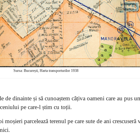
Sursa: București, Harta transporturilor 1938
ile de dinainte și să cunoaștem câțiva oameni care au pus u
eniului pe care-l știm cu toții.
 moșieri parcelează terenul pe care sute de ani crescuseră v
mici.