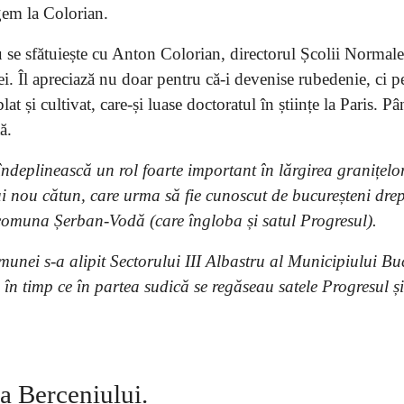
gem la Colorian.
u se sfătuiește cu Anton Colorian, directorul Școlii Normal
i. Îl apreciază nu doar pentru că-i devenise rubedenie, ci p
 și cultivat, care-și luase doctoratul în științe la Paris. Pâ
ă.
îndeplinească un rol foarte important în lărgirea granițelo
ui nou cătun, care urma să fie cunoscut de bucureșteni dre
 comuna Șerban-Vodă (care îngloba și satul Progresul).
unei s-a alipit Sectorului III Albastru al Municipiului Buc
 în timp ce în partea sudică se regăseau satele Progresul ș
a Berceniului.