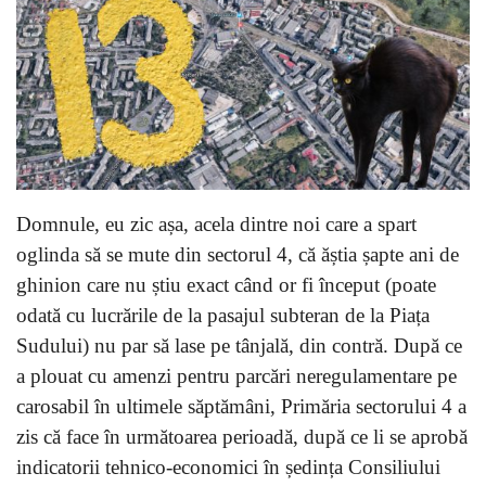
Domnule, eu zic așa, acela dintre noi care a spart
oglinda să se mute din sectorul 4, că ăștia șapte ani de
ghinion care nu știu exact când or fi început (poate
odată cu lucrările de la pasajul subteran de la Piața
Sudului) nu par să lase pe tânjală, din contră. După ce
a plouat cu amenzi pentru parcări neregulamentare pe
carosabil în ultimele săptămâni, Primăria sectorului 4 a
zis că face în următoarea perioadă, după ce li se aprobă
indicatorii tehnico-economici în ședința Consiliului