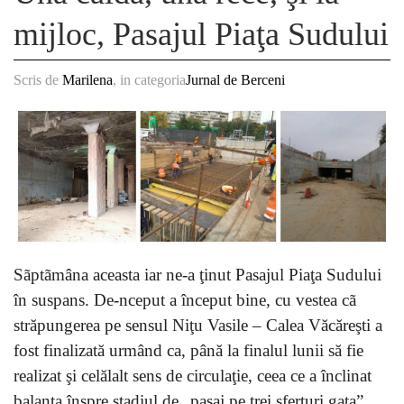
mijloc, Pasajul Piaţa Sudului
Scris de
Marilena
, in categoria
Jurnal de Berceni
Sãptãmâna aceasta iar ne-a ţinut Pasajul Piaţa Sudului
în suspans. De-nceput a început bine, cu vestea cã
străpungerea pe sensul Niţu Vasile – Calea Văcăreşti a
fost finalizată urmând ca, până la finalul lunii să fie
realizat şi celălalt sens de circulaţie, ceea ce a înclinat
balanta înspre stadiul de „pasaj pe trei sferturi gata”.