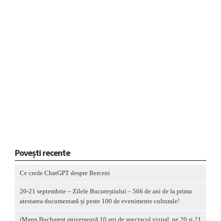
Povești recente
Ce crede ChatGPT despre Berceni
20-21 septembrie – Zilele Bucureștiului – 566 de ani de la prima
atestarea documentară și peste 100 de evenimente culturale!
iMapp Bucharest aniversează 10 ani de spectacol vizual, pe 20 și 21