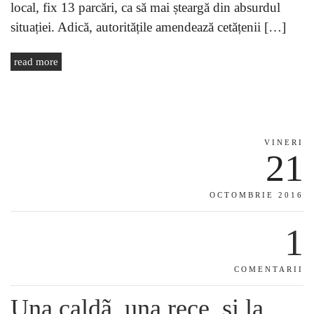
local, fix 13 parcări, ca să mai șteargă din absurdul
situației. Adică, autoritățile amendează cetățenii […]
read more
VINERI
21
OCTOMBRIE 2016
1
COMENTARII
Una caldã, una rece, şi la