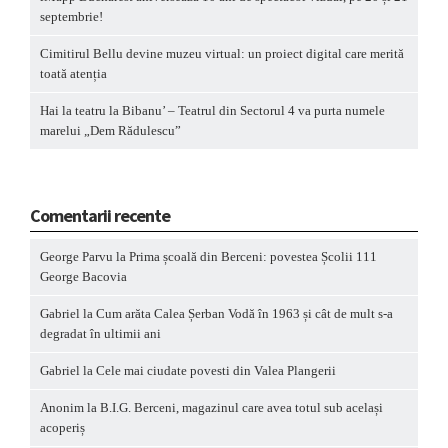
septembrie!
Cimitirul Bellu devine muzeu virtual: un proiect digital care merită
toată atenția
Hai la teatru la Bibanu’ – Teatrul din Sectorul 4 va purta numele
marelui „Dem Rădulescu”
Comentarii recente
George Parvu
la
Prima școală din Berceni: povestea Școlii 111
George Bacovia
Gabriel
la
Cum arăta Calea Șerban Vodă în 1963 și cât de mult s-a
degradat în ultimii ani
Gabriel
la
Cele mai ciudate povesti din Valea Plangerii
Anonim
la
B.I.G. Berceni, magazinul care avea totul sub același
acoperiș