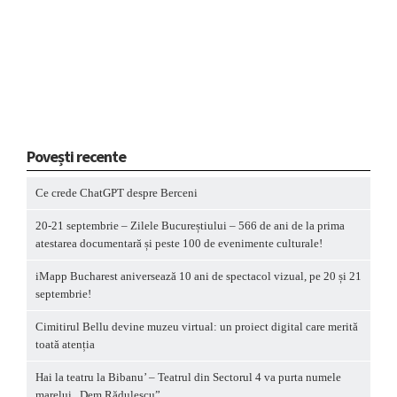
Povești recente
Ce crede ChatGPT despre Berceni
20-21 septembrie – Zilele Bucureștiului – 566 de ani de la prima
atestarea documentară și peste 100 de evenimente culturale!
iMapp Bucharest aniversează 10 ani de spectacol vizual, pe 20 și 21
septembrie!
Cimitirul Bellu devine muzeu virtual: un proiect digital care merită
toată atenția
Hai la teatru la Bibanu’ – Teatrul din Sectorul 4 va purta numele
marelui „Dem Rădulescu”