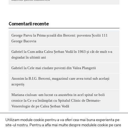
Comentarii recente
George Parvu
la
Prima școală din Berceni: povestea Școlii 111
George Bacovia
Gabriel
la
Cum arăta Calea Șerban Vodă în 1963 și cât de mult s-a
degradat în ultimii ani
Gabriel
la
Cele mai ciudate povesti din Valea Plangerii
Anonim
la
B.I.G. Berceni, magazinul care avea totul sub același
acoperiș
Mariana ciuloan -am lucrat ca asustebta in acel spital xe boli
cronice
la
Ce s-a întâmplat cu Spitalul Clinic de Dermato-
Venerologie de pe Calea Șerban Vodă
Utilizam module cookie pentru a va oferi cea mai buna experienta pe
site-ul nostru.
Pentru a
afla mai multe despre modulele cookie pe care