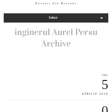
Povesti din Berceni
Select
inginerul Aurel Persu
Archive
JOI
5
APRILIE 2018
0