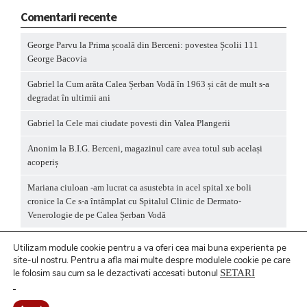
Comentarii recente
George Parvu
la
Prima școală din Berceni: povestea Școlii 111
George Bacovia
Gabriel
la
Cum arăta Calea Șerban Vodă în 1963 și cât de mult s-a
degradat în ultimii ani
Gabriel
la
Cele mai ciudate povesti din Valea Plangerii
Anonim
la
B.I.G. Berceni, magazinul care avea totul sub același
acoperiș
Mariana ciuloan -am lucrat ca asustebta in acel spital xe boli
cronice
la
Ce s-a întâmplat cu Spitalul Clinic de Dermato-
Venerologie de pe Calea Șerban Vodă
Utilizam module cookie pentru a va oferi cea mai buna experienta pe
site-ul nostru.
Pentru a
afla mai multe despre modulele cookie pe care
le folosim sau cum sa le dezactivati accesati butonul
SETARI
Politică privind fișierele cookies
/ Politică de