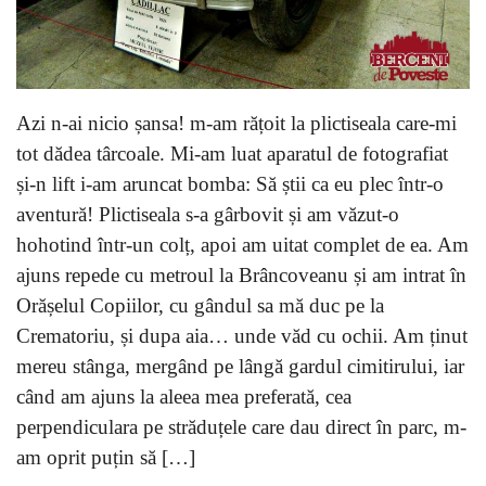
Azi n-ai nicio șansa! m-am rățoit la plictiseala care-mi
tot dădea târcoale. Mi-am luat aparatul de fotografiat
și-n lift i-am aruncat bomba: Să știi ca eu plec într-o
aventură! Plictiseala s-a gârbovit și am văzut-o
hohotind într-un colț, apoi am uitat complet de ea. Am
ajuns repede cu metroul la Brâncoveanu și am intrat în
Orășelul Copiilor, cu gândul sa mă duc pe la
Crematoriu, și dupa aia… unde văd cu ochii. Am ținut
mereu stânga, mergând pe lângă gardul cimitirului, iar
când am ajuns la aleea mea preferată, cea
perpendiculara pe străduțele care dau direct în parc, m-
am oprit puțin să […]