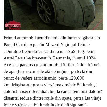
Primul automobil aerodinamic din lume se găsește în
Parcul Carol, expus în Muzeul Național Tehnic
„Dimitrie Leonida”, încă din anul 1969. Inginerul
Aurel Perșu l-a brevetat în Germania, în anul 1924.
Acesta a parcurs cu automobilul în formă de picătură
de apă (forma considerată de inginer perfectă din
punct de vedere aerodinamic) peste 120.000
km. Maşina atingea o viteză maximă de 80 km/h şi,
datorită lipsei diferenţialului, la care a renunțat datorită
distanței reduse dintre roțile din spate, putea lua viraje
foarte strânse cu 60 km/h în deplină siguranţă.