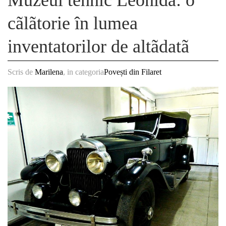
cãlãtorie în lumea
inventatorilor de altãdatã
Scris de
Marilena
, in categoria
Povești din Filaret