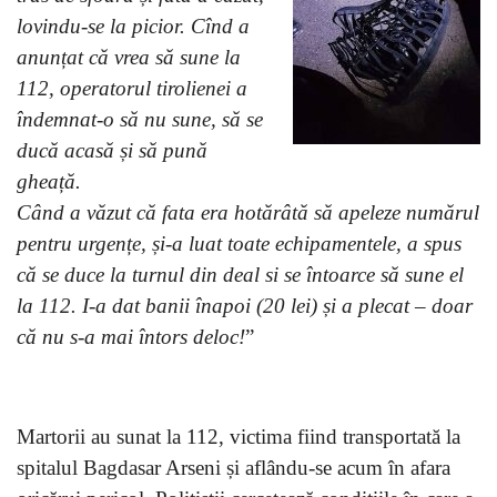
lovindu-se la picior. Cînd a
anunțat că vrea să sune la
112, operatorul tirolienei a
îndemnat-o să nu sune, să se
ducă acasă și să pună
gheață.
Când a văzut că fata era hotărâtă să apeleze numărul
pentru
urgențe, și-a luat toate echipamentele, a spus
că se duce la turnul din deal si se întoarce să sune el
la 112. I-a dat banii înapoi (20 lei) și a plecat – doar
că nu s-a mai întors deloc!
”
Martorii au sunat la 112, victima fiind transportată la
spitalul Bagdasar Arseni și aflându-se acum în afara