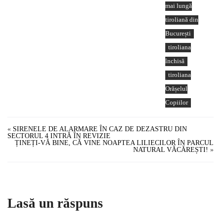
mai lungă
tiroliană din
București
tiroliana
închisă
tiroliana
Orășelul
Copiilor
«
SIRENELE DE ALARMARE ÎN CAZ DE DEZASTRU DIN
SECTORUL 4 INTRĂ ÎN REVIZIE
ȚINEȚI-VĂ BINE, CĂ VINE NOAPTEA LILIECILOR ÎN PARCUL
NATURAL VĂCĂREȘTI!
»
Lasă un răspuns