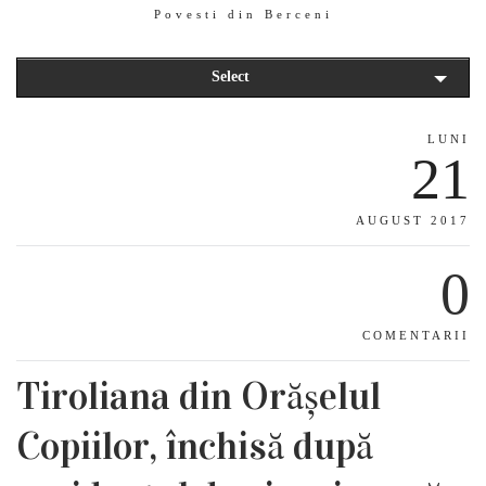
Povesti din Berceni
Select
LUNI
21
AUGUST 2017
0
COMENTARII
Tiroliana din Orășelul
Copiilor, închisă după