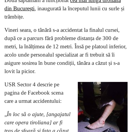
Două săptămâni a funcționat
cea mai lungă tiroliană
din București
, inaugurată la începutul lunii cu surle și
trâmbițe.
Vineri seara, o tânără s-a accidentat la finalul cursei,
după ce a parcurs fără probleme distanța de 300 de
metri, la înălțimea de 12 metri. Însă pe platoul inferior,
acolo unde personalul specializat ar fi trebuit să îi
asigure sosirea în bune condiții, tânăra a căzut și s-a
lovit la picior.
USR Sector 4 descrie pe
pagina de Facebook scena
care a urmat accidentului:
„
În loc să o ajute, [angajatul
care opera tiroliana] ar fi
tras de sfoară și fata a căzut,