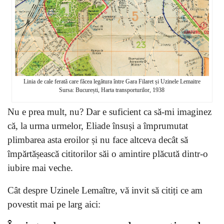
Linia de cale ferată care făcea legătura între Gara Filaret și Uzinele Lemaitre
Sursa: București, Harta transporturilor, 1938
Nu e prea mult, nu? Dar e suficient ca să-mi imaginez
că, la urma urmelor, Eliade însuși a împrumutat
plimbarea asta eroilor și nu face altceva decât să
împărtășească cititorilor săi o amintire plăcută dintr-o
iubire mai veche.
Cât despre Uzinele Lemaître, vă invit să citiți ce am
povestit mai pe larg aici: