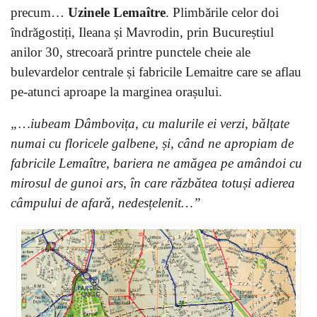
precum…
Uzinele Lemaître
. Plimbările celor doi
îndrăgostiți, Ileana și Mavrodin, prin Bucureștiul
anilor 30, strecoară printre punctele cheie ale
bulevardelor centrale și fabricile Lemaitre care se aflau
pe-atunci aproape la marginea orașului.
„…iubeam Dâmbovița, cu malurile ei verzi, bălțate
numai cu floricele galbene, și, când ne apropiam de
fabricile Lemaître, bariera ne amăgea pe amândoi cu
mirosul de gunoi ars, în care răzbătea totuși adierea
câmpului de afară, nedesțelenit…”