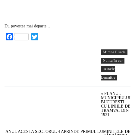
Du povestea mai departe...
Facebook
Twitter
Mircea Eliade
Nunta în cer
uzinele
Lemaitre
«
PLANUL
MUNICIPIULUI
BUCUREȘTI
CU LINIILE DE
TRAMVAI DIN
1931
ANUL ACESTA SECTORUL 4 APRINDE PRIMUL LUMINIȚELE DE