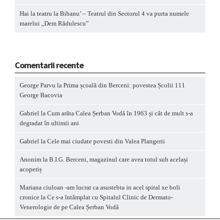
Hai la teatru la Bibanu’ – Teatrul din Sectorul 4 va purta numele
marelui „Dem Rădulescu”
Comentarii recente
George Parvu
la
Prima școală din Berceni: povestea Școlii 111
George Bacovia
Gabriel
la
Cum arăta Calea Șerban Vodă în 1963 și cât de mult s-a
degradat în ultimii ani
Gabriel
la
Cele mai ciudate povesti din Valea Plangerii
Anonim
la
B.I.G. Berceni, magazinul care avea totul sub același
acoperiș
Mariana ciuloan -am lucrat ca asustebta in acel spital xe boli
cronice
la
Ce s-a întâmplat cu Spitalul Clinic de Dermato-
Venerologie de pe Calea Șerban Vodă