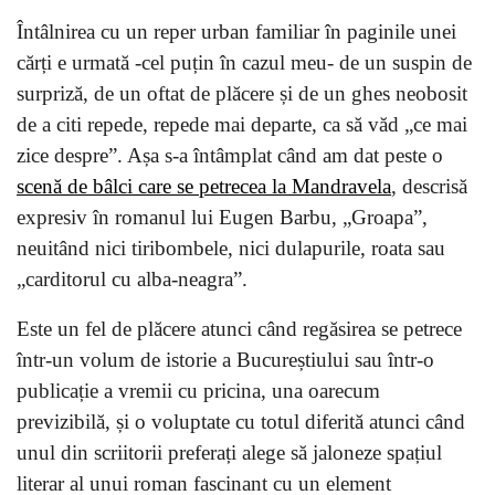
Întâlnirea cu un reper urban familiar în paginile unei
cărți e urmată -cel puțin în cazul meu- de un suspin de
surpriză, de un oftat de plăcere și de un ghes neobosit
de a citi repede, repede mai departe, ca să văd „ce mai
zice despre”. Așa s-a întâmplat când am dat peste o
scenă de bâlci care se petrecea la Mandravela
, descrisă
expresiv în romanul lui Eugen Barbu, „Groapa”,
neuitând nici tiribombele, nici dulapurile, roata sau
„carditorul cu alba-neagra”.
Este un fel de plăcere atunci când regăsirea se petrece
într-un volum de istorie a Bucureștiului sau într-o
publicație a vremii cu pricina, una oarecum
previzibilă, și o voluptate cu totul diferită atunci când
unul din scriitorii preferați alege să jaloneze spațiul
literar al unui roman fascinant cu un element