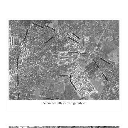
Sursa: fostulbucuresti.github.io