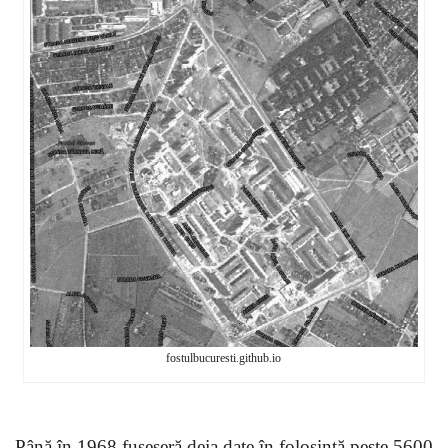
fostulbucuresti.github.io
Până în 1968 fuseseră deja date în folosință peste 5600