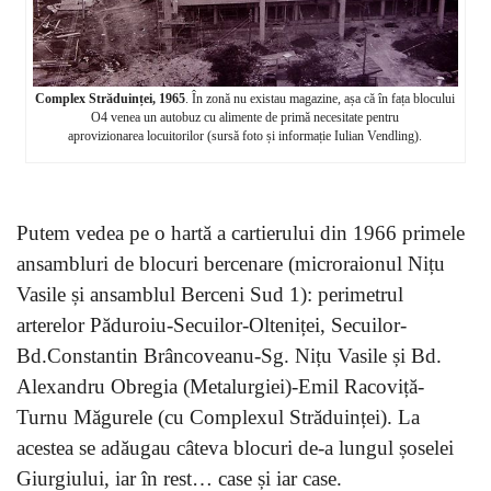
Complex Străduinței, 1965
. În zonă nu existau magazine, așa că în fața blocului
O4 venea un autobuz cu alimente de primă necesitate pentru
aprovizionarea locuitorilor (sursă foto și informație Iulian Vendling).
Putem vedea pe o hartă a cartierului din 1966 primele
ansambluri de blocuri bercenare (microraionul Nițu
Vasile și ansamblul Berceni Sud 1): perimetrul
arterelor Păduroiu-Secuilor-Olteniței, Secuilor-
Bd.Constantin Brâncoveanu-Sg. Nițu Vasile și Bd.
Alexandru Obregia (Metalurgiei)-Emil Racoviță-
Turnu Măgurele (cu Complexul Străduinței). La
acestea se adăugau câteva blocuri de-a lungul șoselei
Giurgiului, iar în rest… case și iar case.