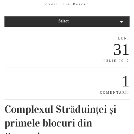
Povesti din Berceni
Select
LUNI
31
IULIE 2017
1
COMENTARII
Complexul Străduinței și
primele blocuri din