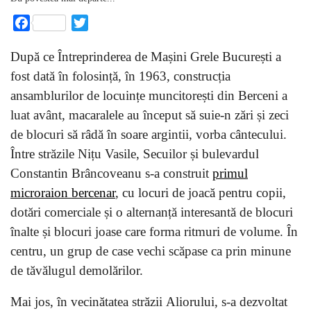
Facebook
Twitter
După ce Întreprinderea de Mașini Grele București a
fost dată în folosință, în 1963, construcția
ansamblurilor de locuințe muncitorești din Berceni a
luat avânt, macaralele au început să suie-n zări și zeci
de blocuri să râdă în soare argintii, vorba cântecului.
Între străzile Nițu Vasile, Secuilor și bulevardul
Constantin Brâncoveanu s-a construit
primul
microraion bercenar
, cu locuri de joacă pentru copii,
dotări comerciale și o alternanță interesantă de blocuri
înalte și blocuri joase care forma ritmuri de volume. În
centru, un grup de case vechi scăpase ca prin minune
de tăvălugul demolărilor.
Mai jos, în vecinătatea străzii Aliorului, s-a dezvoltat