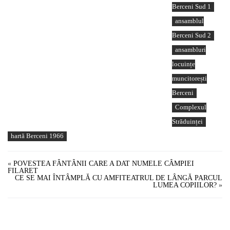
Berceni Sud 1
ansamblul
Berceni Sud 2
ansambluri
locuințe
muncitorești
Berceni
Complexul
Străduinței
hartă Berceni 1966
«
POVESTEA FÂNTÂNII CARE A DAT NUMELE CÂMPIEI
FILARET
CE SE MAI ÎNTÂMPLĂ CU AMFITEATRUL DE LÂNGĂ PARCUL
LUMEA COPIILOR?
»