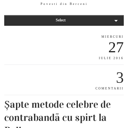
Povesti din Berceni
Select
MIERCURI
27
IULIE 2016
3
COMENTARII
Șapte metode celebre de
contrabandã cu spirt la