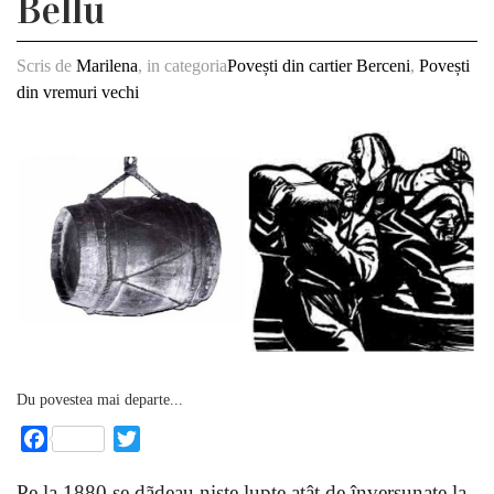
Bellu
Scris de
Marilena
, in categoria
Povești din cartier Berceni
,
Povești
din vremuri vechi
Du povestea mai departe...
Facebook
Twitter
Pe la 1880 se dãdeau niste lupte atât de înversunate la