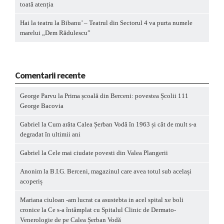
toată atenția
Hai la teatru la Bibanu’ – Teatrul din Sectorul 4 va purta numele
marelui „Dem Rădulescu”
Comentarii recente
George Parvu
la
Prima școală din Berceni: povestea Școlii 111
George Bacovia
Gabriel
la
Cum arăta Calea Șerban Vodă în 1963 și cât de mult s-a
degradat în ultimii ani
Gabriel
la
Cele mai ciudate povesti din Valea Plangerii
Anonim
la
B.I.G. Berceni, magazinul care avea totul sub același
acoperiș
Mariana ciuloan -am lucrat ca asustebta in acel spital xe boli
cronice
la
Ce s-a întâmplat cu Spitalul Clinic de Dermato-
Venerologie de pe Calea Șerban Vodă