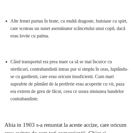
Alte femei purtau în brate, cu multã dragoste, butoiase cu spirt,
care scoteau un sunet asemãnator scâncetului unui copil, dacã
erau lovite cu palma.
Când transportul era prea mare ca sã se mai încurce cu
siretlicuri, contrabandistii intrau pur si simplu în oras, luptându-
se cu gardienii, care erau oricum insuficienti. Cum mari
suprafete de pãmânt de la periferie erau acoperite cu vii, paza
era extrem de greu de fãcut, ceea ce usura misiunea bandelor
contrabandiste.
Abia in 1903 s-a renuntat la aceste accize, care oricum