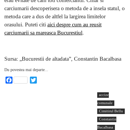
erau evitate de cam toti comerciantii. Chiar si
carciumarii descoperisera o metoda de a insela statul, o
metoda care a dus de altfel la largirea limitelor
orasului. Puteti citi
aici despre cum au reusit
carciumarii sa mareasca Bucurestiul
.
Sursa: „Bucurestii de altadata”, Constantin Bacalbasa
Du povestea mai departe...
Facebook
Twitter
accize
comunale
Cimitirul Bellu
Constantin
Bacalbasa