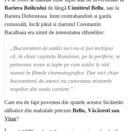
Bariera Beilicului
de lângã
Cimitirul Bellu
, sau la
Bariera Dobroteasa între contrabandisti si garda
comunalã, încât pânã si ziaristul Constantin
Bacalbasa era uimit de intensitatea rãfuielilor:
„Bucurestenii de astãzi nici nu-si pot inchipui
cã, în chiar capitala României, pe la periferie, se
petreceau scene si lupte pe care astãzi le vãd
numai în filmele cinematografice. Dar nici chiar
bucurestenii de atunci nu cunosteau misterele
noptilor din unele cartiere.”
Care era de fapt povestea din spatele acestor încãierãri
sãlbatice din mahalale precum
Bellu, Vãcãresti sau
Vitan
?