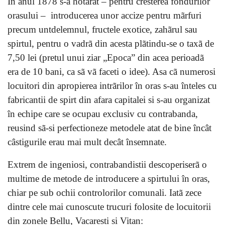
În anul 1878 s-a hotãrât – pentru cresterea fondurilor
orasului – introducerea unor accize pentru mãrfuri
precum untdelemnul, fructele exotice, zahãrul sau
spirtul, pentru o vadrã din acesta plãtindu-se o taxã de
7,50 lei (pretul unui ziar „Epoca” din acea perioadã
era de 10 bani, ca sã vã faceti o idee). Asa cã numerosi
locuitori din apropierea intrãrilor în oras s-au înteles cu
fabricantii de spirt din afara capitalei si s-au organizat
în echipe care se ocupau exclusiv cu contrabanda,
reusind sã-si perfectioneze metodele atat de bine încât
câstigurile erau mai mult decât însemnate.
Extrem de ingeniosi, contrabandistii descoperiserã o
multime de metode de introducere a spirtului în oras,
chiar pe sub ochii controlorilor comunali. Iatã zece
dintre cele mai cunoscute trucuri folosite de locuitorii
din zonele Bellu, Vacaresti si Vitan: