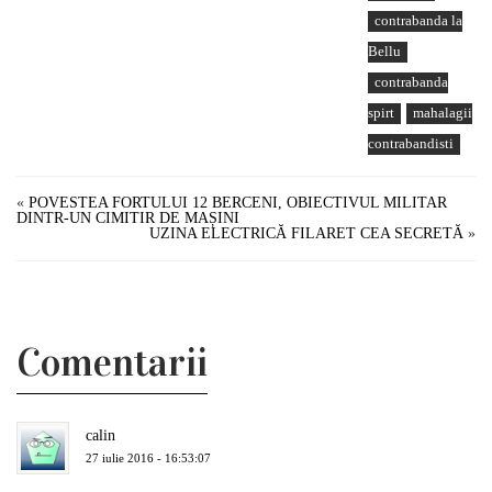
contrabanda la
Bellu
contrabanda
spirt
mahalagii
contrabandisti
«
POVESTEA FORTULUI 12 BERCENI, OBIECTIVUL MILITAR
DINTR-UN CIMITIR DE MAȘINI
UZINA ELECTRICĂ FILARET CEA SECRETĂ
»
Comentarii
calin
27 iulie 2016 - 16:53:07