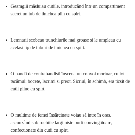
Geamgiii mãsluiau cutiile, introducând într-un compartiment
secret un tub de tinichea plin cu spirt.
Lemnarii scobeau trunchiurile mai groase si le umpleau cu
acelasi tip de tuburi de tinichea cu spirt.
O bandã de contrabandisti înscena un convoi mortuar, cu tot
tacâmul: bocete, lacrimi si preot. Sicriul, în schimb, era ticsit de
cutii pline cu spirt.
O multime de femei însãrcinate voiau sã intre în oras,
ascunzând sub rochiile largi niste burti convingãtoare,
confectionate din cutii cu spirt.