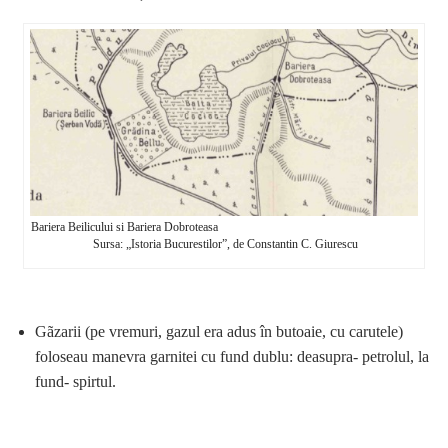
Bariera Beilicului si Bariera Dobroteasa
Sursa: „Istoria Bucurestilor”, de Constantin C. Giurescu
Gãzarii (pe vremuri, gazul era adus în butoaie, cu carutele)
foloseau manevra garnitei cu fund dublu: deasupra- petrolul, la
fund- spirtul.