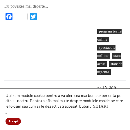
Du povestea mai departe...
Facebook
Twitter
program teatre
online
spectacole
onlline
stam
acasa
stare de
urgenta
«
CINEMA
MUSEION,
Utilizam module cookie pentru a va oferi cea mai buna experienta pe
ACCES
GRATUIT LA
site-ul nostru.
Pentru a
afla mai multe despre modulele cookie pe care
le folosim sau cum sa le dezactivati accesati butonul
SETARI
DOCUMENTARE CU IMAGINI VECHI. SURPRIZA – FILM DESPRE
CALEA VĂCĂREȘTI
PIAȚA SUDULUI “E GATA” ȘI VA FI INAUGURATĂ ÎN IUNIE.
DACĂ NE AJUTĂ DUMNEZEU
»
Accept