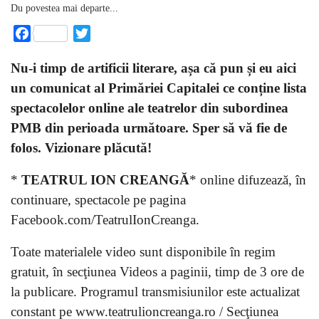
Du povestea mai departe...
Facebook
Twitter
Nu-i timp de artificii literare, a
șa că pun și eu aici
un comunicat al Primăriei Capitalei ce conține lista
spectacolelor online ale teatrelor din subordinea
PMB din perioada următoare. Sper să vă fie de
folos. Vizionare plăcută!
*
TEATRUL ION CREANGĂ
* online difuzează, în
continuare, spectacole pe pagina
Facebook.com/TeatrulIonCreanga.
Toate materialele video sunt disponibile în regim
gratuit, în secţiunea Videos a paginii, timp de 3 ore de
la publicare. Programul transmisiunilor este actualizat
constant pe www.teatrulioncreanga.ro / Secţiunea