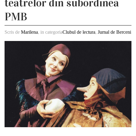
teatrelor din subordinea
PMB
Scris de
Marilena
, in categoria
Clubul de lectura
,
Jurnal de Berceni