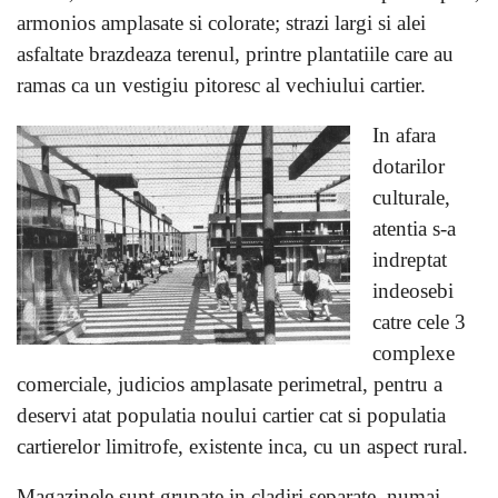
armonios amplasate si colorate; strazi largi si alei
asfaltate brazdeaza terenul, printre plantatiile care au
ramas ca un vestigiu pitoresc al vechiului cartier.
In afara
dotarilor
culturale,
atentia s-a
indreptat
indeosebi
catre cele 3
complexe
comerciale, judicios amplasate perimetral, pentru a
deservi atat populatia noului cartier cat si populatia
cartierelor limitrofe, existente inca, cu un aspect rural.
Magazinele sunt grupate in cladiri separate, numai