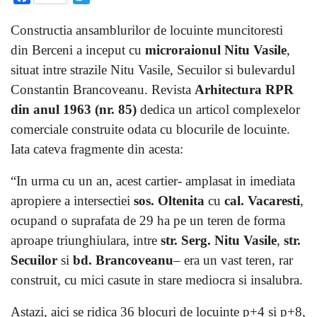
Constructia ansamblurilor de locuinte muncitoresti
din Berceni a inceput cu
microraionul Nitu Vasile
,
situat intre strazile Nitu Vasile, Secuilor si bulevardul
Constantin Brancoveanu. Revista
Arhitectura RPR
din anul 1963 (nr. 85)
dedica un articol complexelor
comerciale construite odata cu blocurile de locuinte.
Iata cateva fragmente din acesta:
“In urma cu un an, acest cartier- amplasat in imediata
apropiere a intersectiei
sos. Oltenita
cu
cal. Vacaresti
,
ocupand o suprafata de 29 ha pe un teren de forma
aproape triunghiulara, intre
str. Serg. Nitu Vasile
,
str.
Secuilor
si
bd. Brancoveanu
– era un vast teren, rar
construit, cu mici casute in stare mediocra si insalubra.
Astazi, aici se ridica 36 blocuri de locuinte p+4 si p+8,