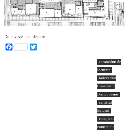
Du povestea mai departe...
Facebook
Twitter
ansambluri de
locuinte
bulevardul
Constantin
Brancoveanu
cartierul
Berceni
complexe
comerciale