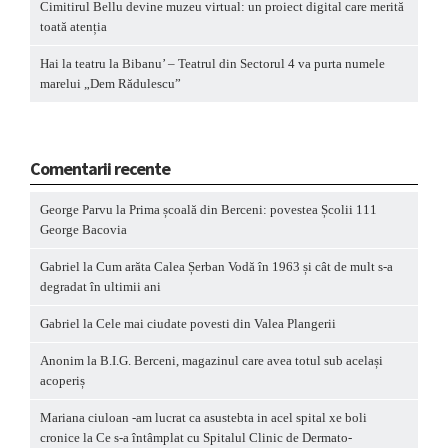
Cimitirul Bellu devine muzeu virtual: un proiect digital care merită
toată atenția
Hai la teatru la Bibanu’ – Teatrul din Sectorul 4 va purta numele
marelui „Dem Rădulescu”
Comentarii recente
George Parvu
la
Prima școală din Berceni: povestea Școlii 111
George Bacovia
Gabriel
la
Cum arăta Calea Șerban Vodă în 1963 și cât de mult s-a
degradat în ultimii ani
Gabriel
la
Cele mai ciudate povesti din Valea Plangerii
Anonim
la
B.I.G. Berceni, magazinul care avea totul sub același
acoperiș
Mariana ciuloan -am lucrat ca asustebta in acel spital xe boli
cronice
la
Ce s-a întâmplat cu Spitalul Clinic de Dermato-