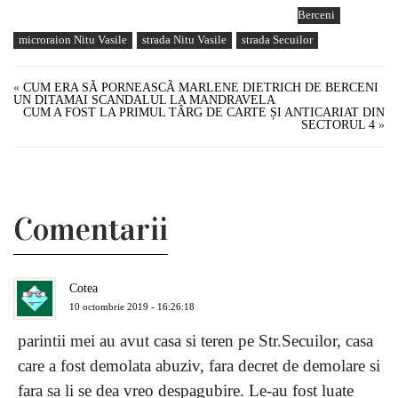
Berceni
microraion Nitu Vasile
strada Nitu Vasile
strada Secuilor
«
CUM ERA SÃ PORNEASCÃ MARLENE DIETRICH DE BERCENI
UN DITAMAI SCANDALUL LA MANDRAVELA
CUM A FOST LA PRIMUL TÂRG DE CARTE ȘI ANTICARIAT DIN
SECTORUL 4
»
Comentarii
Cotea
10 octombrie 2019 - 16:26:18
parintii mei au avut casa si teren pe Str.Secuilor, casa
care a fost demolata abuziv, fara decret de demolare si
fara sa li se dea vreo despagubire. Le-au fost luate