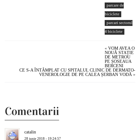
parcare de
biciclete
parcari sectorul
4 biciclete
«
VOM AVEA O
NOUĂ STAȚIE
DE METROU
PE ȘOSEAUA
BERCENI
CE S-A ÎNTÂMPLAT CU SPITALUL CLINIC DE DERMATO-
VENEROLOGIE DE PE CALEA ȘERBAN VODĂ
»
Comentarii
catalin
28 iunie 2018 - 19:24:57