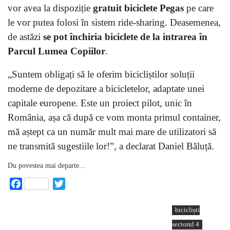
vor avea la dispoziție
gratuit biciclete Pegas
pe care
le vor putea folosi în sistem ride-sharing. Deasemenea,
de astăzi
se pot închiria biciclete de la intrarea în
Parcul Lumea Copiilor
.
„Suntem obligați să le oferim bicicliștilor soluții
moderne de depozitare a bicicletelor, adaptate unei
capitale europene. Este un proiect pilot, unic în
România, așa că după ce vom monta primul container,
mă aștept ca un număr mult mai mare de utilizatori să
ne transmită sugestiile lor!”, a declarat Daniel Băluță.
Du povestea mai departe...
Facebook
Twitter
bicicliști
sectorul 4