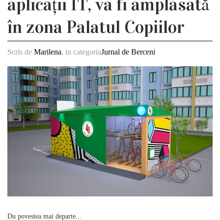
aplicații IT, va fi amplasată
în zona Palatul Copiilor
Scris de
Marilena
, in categoria
Jurnal de Berceni
Du povestea mai departe...