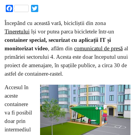
Facebook
Twitter
Începând cu această vară, bicicliștii din zona
Tineretului
își vor putea parca bicicletele într-un
container special, securizat cu aplicații IT și
monitorizat video
, aflăm din
comunicatul de presă
al
primăriei sectorului 4. Acesta este doar începutul unui
proiect de amenajare, în spațiile publice, a circa 30 de
astfel de containere-rastel.
Accesul în
aceste
containere
va fi posibil
doar prin
intermediul