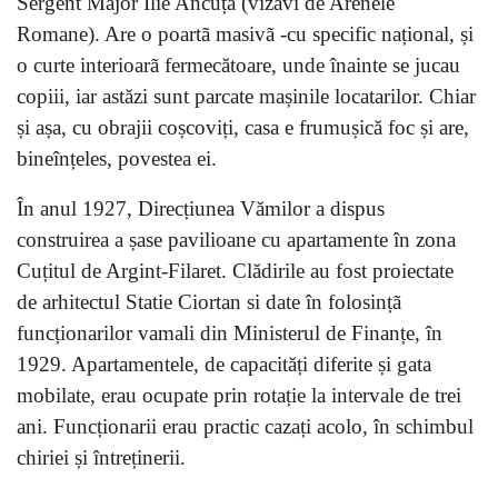
Sergent Major Ilie Ancuța (vizavi de Arenele
Romane). Are o poartã masivã -cu specific național, și
o curte interioarã fermecătoare, unde înainte se jucau
copiii, iar astăzi sunt parcate mașinile locatarilor. Chiar
și așa, cu obrajii coșcoviți, casa e frumușică foc și are,
bineînțeles, povestea ei.
În anul 1927, Direcțiunea Vămilor a dispus
construirea a șase pavilioane cu apartamente în zona
Cuțitul de Argint-Filaret. Clădirile au fost proiectate
de arhitectul
Statie
Ciortan si date în folosințã
funcționarilor vamali din Ministerul de Finanțe, în
1929. Apartamentele, de capacități diferite și gata
mobilate, erau ocupate prin rotație la intervale de trei
ani. Funcționarii erau practic cazați acolo, în schimbul
chiriei și întreținerii.