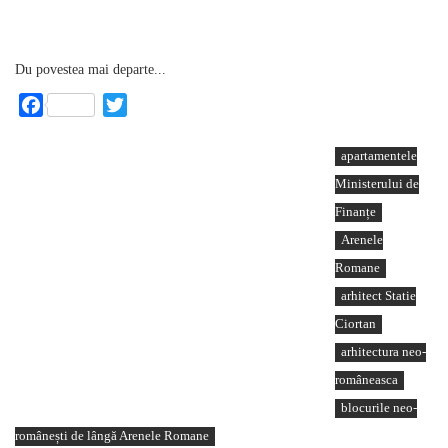
Du povestea mai departe...
Facebook
Twitter
apartamentele
Ministerului de
Finanțe
Arenele
Romane
arhitect Statie
Ciortan
arhitectura neo-
româneasca
blocurile neo-
românești de lângă Arenele Romane