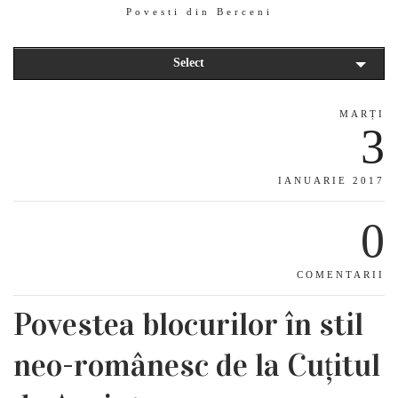
Povesti din Berceni
Select
MARȚI
3
IANUARIE 2017
0
COMENTARII
Povestea blocurilor în stil
neo-românesc de la Cuțitul