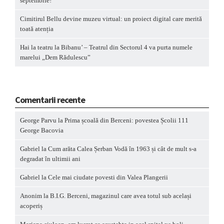
septembrie!
Cimitirul Bellu devine muzeu virtual: un proiect digital care merită
toată atenția
Hai la teatru la Bibanu’ – Teatrul din Sectorul 4 va purta numele
marelui „Dem Rădulescu”
Comentarii recente
George Parvu
la
Prima școală din Berceni: povestea Școlii 111
George Bacovia
Gabriel
la
Cum arăta Calea Șerban Vodă în 1963 și cât de mult s-a
degradat în ultimii ani
Gabriel
la
Cele mai ciudate povesti din Valea Plangerii
Anonim
la
B.I.G. Berceni, magazinul care avea totul sub același
acoperiș