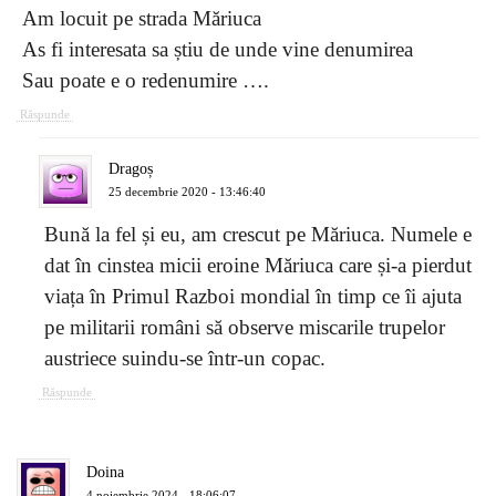
Am locuit pe strada Măriuca
As fi interesata sa știu de unde vine denumirea
Sau poate e o redenumire ….
Răspunde
Dragoș
25 decembrie 2020 - 13:46:40
Bună la fel și eu, am crescut pe Măriuca. Numele e
dat în cinstea micii eroine Măriuca care și-a pierdut
viața în Primul Razboi mondial în timp ce îi ajuta
pe militarii români să observe miscarile trupelor
austriece suindu-se într-un copac.
Răspunde
Doina
4 noiembrie 2024 - 18:06:07