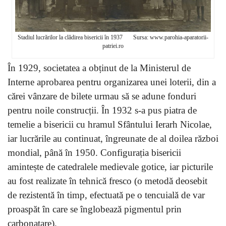
Stadiul lucrărilor la clădirea bisericii în 1937 Sursa: www.parohia-aparatorii-
patriei.ro
În 1929, societatea a obținut de la Ministerul de
Interne aprobarea pentru organizarea unei loterii, din a
cărei vânzare de bilete urmau să se adune fonduri
pentru noile construcții. În 1932 s-a pus piatra de
temelie a bisericii cu hramul Sfântului Ierarh Nicolae,
iar lucrările au continuat, îngreunate de al doilea război
mondial, până în 1950. Configurația bisericii
amintește de catedralele medievale gotice, iar picturile
au fost realizate în tehnică fresco (o metodă deosebit
de rezistentă în timp, efectuată pe o tencuială de var
proaspăt în care se înglobează pigmentul prin
carbonatare).