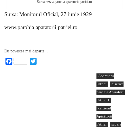
Sursa: www.parohia-aparatorii-patriei.ro
Sursa: Monitorul Oficial, 27 iunie 1929
www.parohia-aparatorii-patriei.ro
Du povestea mai departe...
Facebook
Twitter
Aparatorii
Patriei
biserica
parohia Apărătorii
Patriei 1
cartierul
Apărătorii
Patriei
scoala