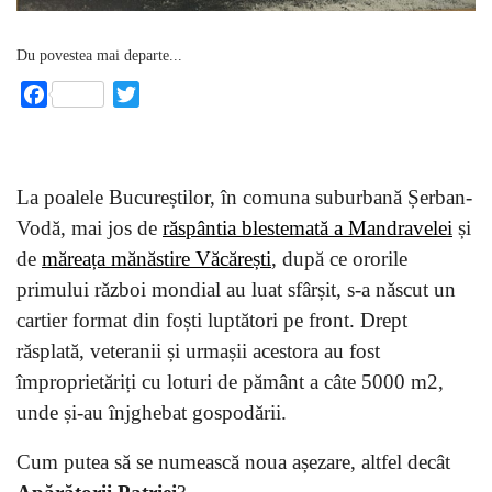
Du povestea mai departe...
Facebook
Twitter
La poalele Bucureștilor, în comuna suburbană Șerban-
Vodă, mai jos de
răspântia blestemată a Mandravelei
și
de
măreața mănăstire Văcărești
, după ce ororile
primului război mondial au luat sfârșit, s-a născut un
cartier format din foști luptători pe front. Drept
răsplată, veteranii și urmașii acestora au fost
împroprietăriți cu loturi de pământ a câte 5000 m2,
unde și-au înjghebat gospodării.
Cum putea să se numească noua așezare, altfel decât