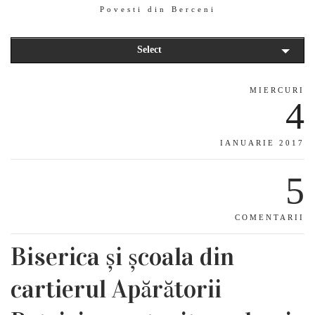
Povesti din Berceni
Select
MIERCURI
4
IANUARIE 2017
5
COMENTARII
Biserica și școala din
cartierul Apărătorii