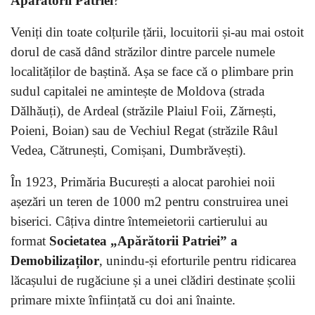
Apărătorii Patriei
?
Veniți din toate colțurile țării, locuitorii și-au mai ostoit
dorul de casă dând străzilor dintre parcele numele
localităților de baștină. Așa se face că o plimbare prin
sudul capitalei ne amintește de Moldova (strada
Dălhăuți), de Ardeal (străzile Plaiul Foii, Zărnești,
Poieni, Boian) sau de Vechiul Regat (străzile Râul
Vedea, Cătrunești, Comișani, Dumbrăvești).
În 1923, Primăria București a alocat parohiei noii
așezări un teren de 1000 m2 pentru construirea unei
biserici. Câțiva dintre întemeietorii cartierului au
format
Societatea „Apărătorii Patriei” a
Demobilizaților
, unindu-și eforturile pentru ridicarea
lăcașului de rugăciune și a unei clădiri destinate școlii
primare mixte înființată cu doi ani înainte.