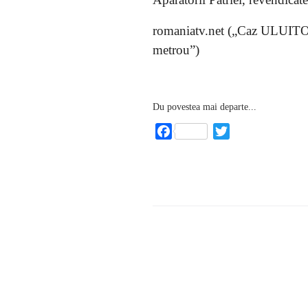
romaniatv.net („Caz ULUITOR î
metrou”)
Du povestea mai departe...
Facebook
Twitter