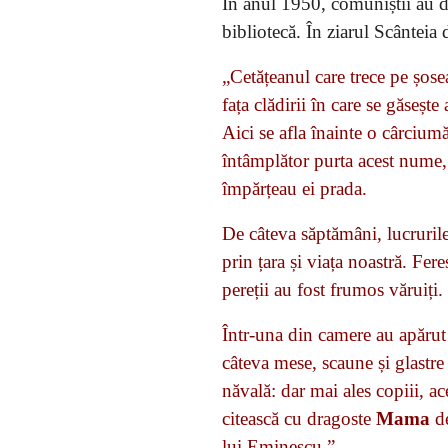
În anul 1950, comuniștii au d
bibliotecă. În ziarul Scânteia
„Cetățeanul care trece pe șos
fața clădirii în care se găseș
Aici se afla înainte o cârcium
întâmplător purta acest nume, c
împărțeau ei prada.
De câteva săptămâni, lucrurile
prin țara și viața noastră. Fere
pereții au fost frumos văruiți
Într-una din camere au apărut 
câteva mese, scaune și glastre
năvală: dar mai ales copiii, a
citească cu dragoste
Mama
d
lui Eminescu.”