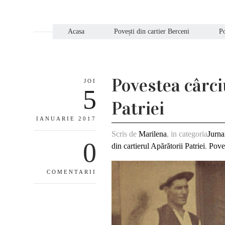
Acasa
Povești din cartier Berceni
Po
Povestea cârci
JOI
5
Patriei
IANUARIE 2017
Scris de
Marilena
, in categoria
Jurna
0
din cartierul Apărătorii Patriei
,
Pove
COMENTARII