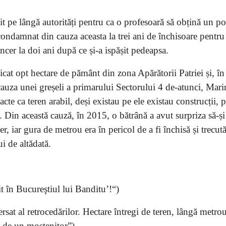
t pe lângă autorități pentru ca o profesoară să obțină un po
 condamnat din cauza aceasta la trei ani de închisoare pentru 
ncer la doi ani după ce și-a ispășit pedeapsa.
at opt hectare de pământ din zona Apărătorii Patriei și, în
 cauza unei greșeli a primarului Sectorului 4 de-atunci, Mar
acte ca teren arabil, deși existau pe ele existau construcții, p
. Din această cauză, în 2015, o bătrână a avut surpriza să-ș
, iar gura de metrou era în pericol de a fi închisă și trecută
i de altădată.
t în Bucureştiul lui Banditu’!“)
sat al retrocedărilor. Hectare întregi de teren, lângă metrou
e de un moştenitor”)