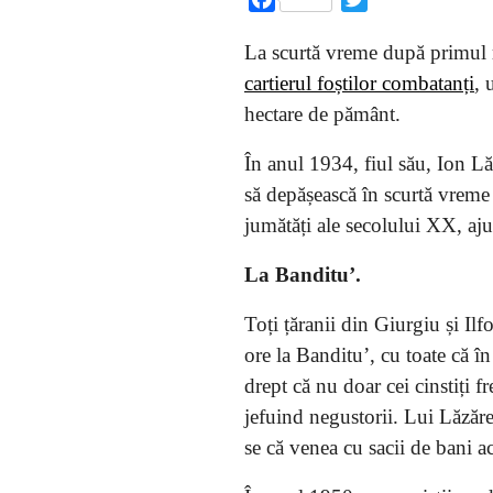
La scurtă vreme după primul 
cartierul foștilor combatanți
, 
hectare de pământ.
În anul 1934, fiul său, Ion Lă
să depășească în scurtă vreme g
jumătăți ale secolului XX, a
La Banditu’.
Toți țăranii din Giurgiu și Il
ore la Banditu’, cu toate că î
drept că nu doar cei cinstiți f
jefuind negustorii. Lui Lăzăre
se că venea cu sacii de bani a