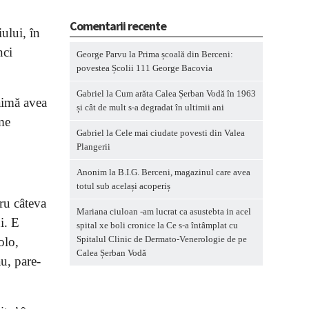
Comentarii recente
ului, în
nci
George Parvu
la
Prima școală din Berceni:
povestea Școlii 111 George Bacovia
Gabriel
la
Cum arăta Calea Șerban Vodă în 1963
faimă avea
și cât de mult s-a degradat în ultimii ani
ime
Gabriel
la
Cele mai ciudate povesti din Valea
Plangerii
Anonim
la
B.I.G. Berceni, magazinul care avea
totul sub același acoperiș
tru câteva
Mariana ciuloan -am lucrat ca asustebta in acel
i. E
spital xe boli cronice
la
Ce s-a întâmplat cu
Spitalul Clinic de Dermato-Venerologie de pe
olo,
Calea Șerban Vodă
ău, pare-