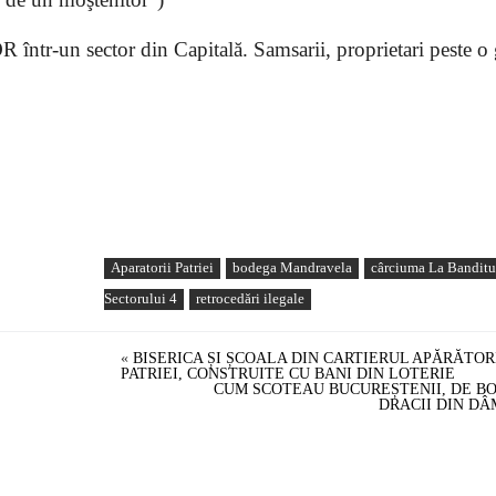
ntr-un sector din Capitală. Samsarii, proprietari peste o
Aparatorii Patriei
bodega Mandravela
cârciuma La Bandit
Sectorului 4
retrocedări ilegale
«
BISERICA ȘI ȘCOALA DIN CARTIERUL APĂRĂTOR
PATRIEI, CONSTRUITE CU BANI DIN LOTERIE
CUM SCOTEAU BUCUREȘTENII, DE B
DRACII DIN D