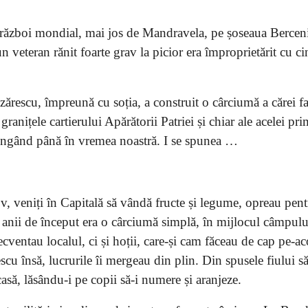
război mondial, mai jos de Mandravela, pe șoseaua Berceni
un veteran rănit foarte grav la picior era împroprietărit cu ci
zărescu, împreună cu soția, a construit o cârciumă a cărei 
ranițele cartierului Apărătorii Patriei și chiar ale acelei pr
jungând până în vremea noastră. I se spunea …
fov, veniți în Capitală să vândă fructe și legume, opreau pen
n anii de început era o cârciumă simplă, în mijlocul câmpulu
recventau localul, ci și hoții, care-și cam făceau de cap pe-ac
scu însă, lucrurile îi mergeau din plin. Din spusele fiului s
casă, lăsându-i pe copii să-i numere și aranjeze.