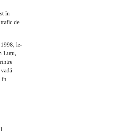
st în
trafic de
 1998, le-
in Luțu,
rintre
i vadă
 în
l