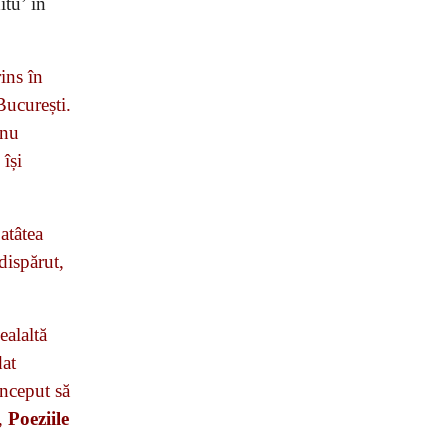
itu’ în
ins în
București.
 nu
 își
atâtea
 dispărut,
ealaltă
dat
început să
,
Poeziile