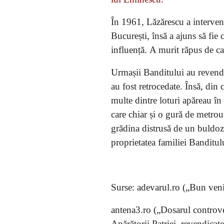
În 1961, Lăzărescu a interveni
București, însă a ajuns să fie
influență. A murit răpus de ca
Urmașii Banditului au revendic
au fost retrocedate. Însă, din
multe dintre loturi apăreau în 
care chiar și o gură de metrou
grădina distrusă de un buldozer
proprietatea familiei Banditulu
Surse: adevarul.ro („Bun veni
antena3.ro („Dosarul controver
Apărătorii Patriei, revendicat