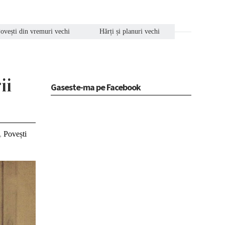
ovești din vremuri vechi
Hărți și planuri vechi
ii
Gaseste-ma pe Facebook
,
Povești