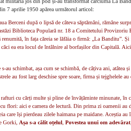
at milităria jos din pod și-au transformat cârciuma La Band
 din 7 aprilie 1950 apărea următorul articol:
eaua Berceni după o lipsă de câteva săptămâni, rămâne surpr
te astăzi Biblioteca Populară nr. 18 a Comitetului Provizoriu 
ă renumită, în fața căreia se lăfăia o firmă: „La Banditu”. Și
ăci ea era locul de întâlnire al borfașilor din Capitală. Aici
 s-au schimbat, așa cum se schimbă, de câțiva ani, atâtea și 
strele au fost larg deschise spre soare, firma și tejghelele au
.
rafturi cu cărți multe și pline de învățăminte minunate, în c
 cu flori: aici e camera de lectură. Din prima zi oamenii au 
ceia care își pierdeau zilele haimana pe maidane. Aceștia au 
e Gorki,
Așa s-a călit oțelul
,
Povestea unui om adevărat