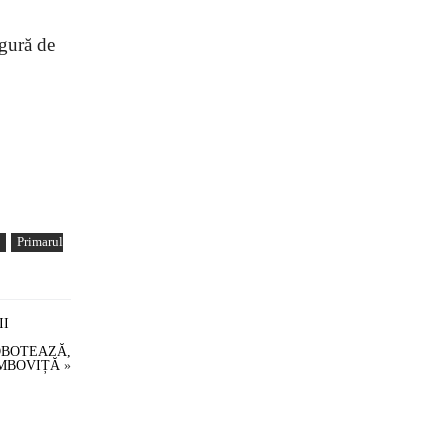
 gură de
u
Primarul
II
OBOTEAZĂ,
ÂMBOVIȚĂ
»