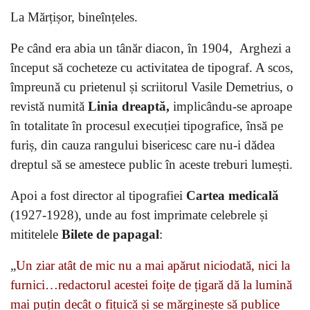
La Mărțișor, bineînțeles.
Pe când era abia un tânăr diacon, în 1904, Arghezi a
început să cocheteze cu activitatea de tipograf. A scos,
împreună cu prietenul și scriitorul Vasile Demetrius, o
revistă numită
Linia dreaptă,
implicându-se aproape
în totalitate în procesul execuției tipografice, însă pe
furiș, din cauza rangului bisericesc care nu-i dădea
dreptul să se amestece public în aceste treburi lumești.
Apoi a fost director al tipografiei
Cartea medicală
(1927-1928), unde au fost imprimate celebrele și
mititelele
Bilete de papagal
:
„
Un ziar atât de mic nu a mai apărut niciodată, nici la
furnici…redactorul acestei foițe de țigară dă la lumină
mai puțin decât o fițuică și se mărginește să publice