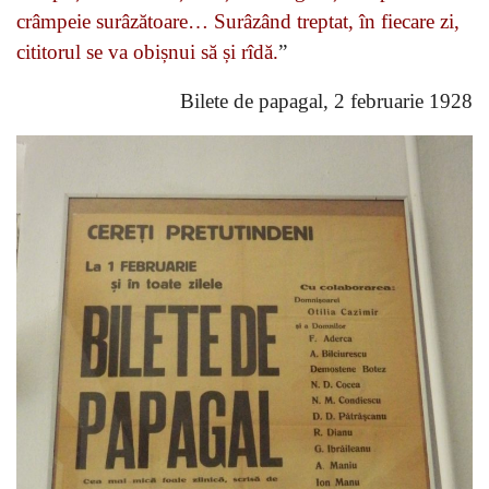
crâmpeie surâzătoare… Surâzând treptat, în fiecare zi,
cititorul se va obișnui să și rîdă.
”
Bilete de papagal, 2 februarie 1928