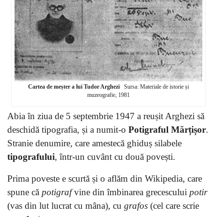
Cartea de meșter a lui Tudor Arghezi
Sursa: Materiale de istorie și
muzeografie, 1981
Abia în ziua de 5 septembrie 1947 a reușit Arghezi să
deschidă tipografia, și a numit-o
Potigraful Mărțișor
.
Stranie denumire, care amestecă ghiduș silabele
tipografului
, într-un cuvânt cu două povești.
Prima poveste e scurtă și o aflăm din Wikipedia, care
spune că
potigraf
vine din îmbinarea grecescului
potir
(vas din lut lucrat cu mâna), cu
grafos
(cel care scrie