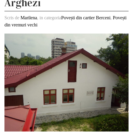
Arghezi
Scris de
Marilena
, in categoria
Povești din cartier Berceni
,
Povești
din vremuri vechi