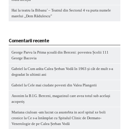
Hai la teatru la Bibanu’ – Teatrul din Sectorul 4 va purta numele
marelui „Dem Rădulescu”
Comentarii recente
George Parvu
la
Prima școală din Berceni: povestea Școlii 111
George Bacovia
Gabriel
la
Cum arăta Calea Șerban Vodă în 1963 și cât de mult s-a
degradat în ultimii ani
Gabriel
la
Cele mai ciudate povesti din Valea Plangerii
Anonim
la
B.I.G. Berceni, magazinul care avea totul sub același
acoperiș
Mariana ciuloan -am lucrat ca asustebta in acel spital xe boli
cronice
la
Ce s-a întâmplat cu Spitalul Clinic de Dermato-
Venerologie de pe Calea Șerban Vodă