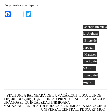
Du povestea mai departe...
Facebook
Twitter
agenția literara a
lui Arghezi
Bilete de
papagal
Martisor
Potigrafu
Mărțișor
tipograful
Arghezi
«
STAȚIUNEA BALNEARĂ DE LA VĂCĂREȘTI: LOCUL UNDE
TINERII BUCUREȘTENI FLIRTAU PRIN TUFIȘURI, IAR BABELE
URÂCIOASE ÎȘI ÎNCĂLZEAU INIMIOARA
MAGAZINUL UNIREA TREBUIA SĂ SE NUMEASCĂ MAGAZINUL
UNIVERSAL CENTRAL, PE SCURT MUC
»