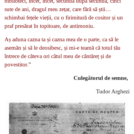
biblioteci, încet, încet, secundă după secundă, cinci
sute de ani, dragul meu zețar, care fără să știi…
schimbai fețele vieții, cu o firimitură de cositor și un
praf presărat în topitoare, de antimoniu.
Aș aduna cazna ta și cazna mea de o parte, ca să le
asemăn și să le deosibesc, și mi-e teamă că totul tău
întrece de câteva ori câtul meu de cântăreț și de
povestitor.
”
Culegătorul de semne,
Tudor Arghezi