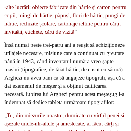
-alte lucrări: obiecte fabricate din hârtie și carton pentru
copii, mingi de hârtie, păpuși, flori de hârtie, pungi de
hârtie, rechizite școlare, cartonaje ieftine pentru cărți,
invitaâii, etichete, cărți de vizită
”
Însă numai peste trei-patru ani a reușit să achiziționeze
utilajele necesare, misiune care a continuat cu greutate
până în 1943, când inventarul număra vreo șapte
mașini (tipografice, de tăiat hârtie, de cusut cu sârmă).
Arghezi nu avea bani ca să angajeze tipografi, așa că a
dat examenul de meșter și a obținut calificarea
necesară. Iubirea lui Arghezi pentru acest meșteșug l-a
îndemnat să dedice tableta următoare tipografilor:
„
Tu, din miezurile noastre, dumicate cu vîrful penei și
așezate unele-ntr-altele și amestecate, ai făcut cărți și