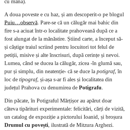
cu mâna).
A doua poveste e cu haz, și am descoperit-o pe blogul
Puiu…observă
. Pare-se că un călugăr mai bahic din
fire s-a aciuat într-o localitate prahoveană după ce a
fost alungat de la mănăstire. Știind carte, a început să-
și câștige traiul scriind pentru locuitori tot felul de
petiții, misive și alte înscrisuri, după cerințe și nevoi.
Lumea, când se ducea la călugăr, zicea -în glumă sau,
pur și simplu, din neatenție- că se duce la
potigraf
, în
loc de
tipograf
, și-așa s-ar fi ales și localitatea din
județul Prahova cu denumirea de
Potigrafu
.
Din păcate, în Potigraful Mărțișor au apărut doar
câteva tipărituri experimentale: felicitări, cărți de vizită,
un catalog de expoziție a pictorului Ioanid, și broșura
Drumul cu povești
, ilustrată de Mitzura Arghezi.