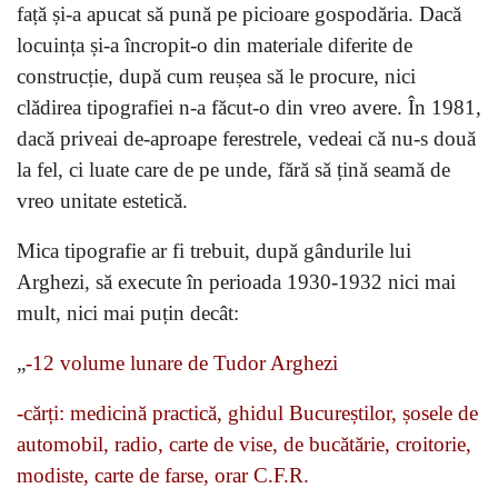
față și-a apucat să pună pe picioare gospodăria. Dacă
locuința și-a încropit-o din materiale diferite de
construcție, după cum reușea să le procure, nici
clădirea tipografiei n-a făcut-o din vreo avere. În 1981,
dacă priveai de-aproape ferestrele, vedeai că nu-s două
la fel, ci luate care de pe unde, fără să țină seamă de
vreo unitate estetică.
Mica tipografie ar fi trebuit, după gândurile lui
Arghezi, să execute în perioada 1930-1932 nici mai
mult, nici mai puțin decât:
„
-12 volume lunare de Tudor Arghezi
-cărți: medicină practică, ghidul Bucureștilor, șosele de
automobil, radio, carte de vise, de bucătărie, croitorie,
modiste, carte de farse, orar C.F.R.