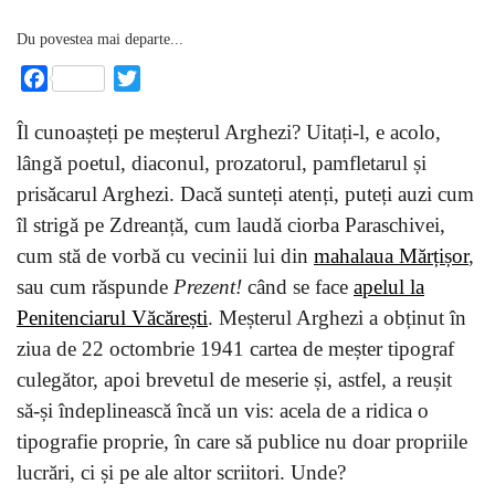
Du povestea mai departe...
Facebook
Twitter
Îl cunoașteți pe meșterul Arghezi? Uitați-l, e acolo,
lângă poetul, diaconul, prozatorul, pamfletarul și
prisăcarul Arghezi. Dacă sunteți atenți, puteți auzi cum
îl strigă pe Zdreanță, cum laudă ciorba Paraschivei,
cum stă de vorbă cu vecinii lui din
mahalaua Mărțișor
,
sau cum răspunde
Prezent!
când se face
apelul la
Penitenciarul Văcărești
. Meșterul Arghezi a obținut în
ziua de 22 octombrie 1941 cartea de meșter tipograf
culegător, apoi brevetul de meserie și, astfel, a reușit
să-și îndeplinească încă un vis: acela de a ridica o
tipografie proprie, în care să publice nu doar propriile
lucrări, ci și pe ale altor scriitori. Unde?