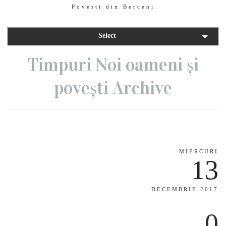
Povesti din Berceni
Select
Timpuri Noi oameni și
povești Archive
MIERCURI
13
DECEMBRIE 2017
0