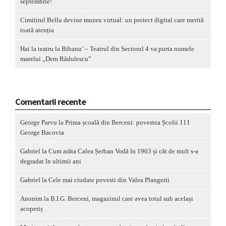
septembrie!
Cimitirul Bellu devine muzeu virtual: un proiect digital care merită
toată atenția
Hai la teatru la Bibanu’ – Teatrul din Sectorul 4 va purta numele
marelui „Dem Rădulescu”
Comentarii recente
George Parvu
la
Prima școală din Berceni: povestea Școlii 111
George Bacovia
Gabriel
la
Cum arăta Calea Șerban Vodă în 1963 și cât de mult s-a
degradat în ultimii ani
Gabriel
la
Cele mai ciudate povesti din Valea Plangerii
Anonim
la
B.I.G. Berceni, magazinul care avea totul sub același
acoperiș