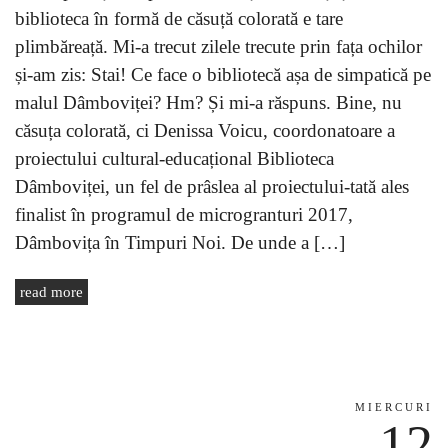
biblioteca în formă de căsuță colorată e tare
plimbăreață. Mi-a trecut zilele trecute prin fața ochilor
și-am zis: Stai! Ce face o bibliotecă așa de simpatică pe
malul Dâmboviței? Hm? Și mi-a răspuns. Bine, nu
căsuța colorată, ci Denissa Voicu, coordonatoare a
proiectului cultural-educațional Biblioteca
Dâmboviței, un fel de prâslea al proiectului-tată ales
finalist în programul de microgranturi 2017,
Dâmbovița în Timpuri Noi. De unde a […]
read more
MIERCURI
12