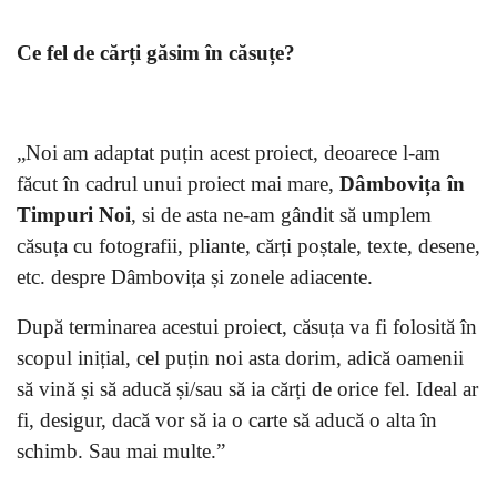
Ce fel de cărți găsim în căsuțe?
„Noi am adaptat puțin acest proiect, deoarece l-am
făcut în cadrul unui proiect mai mare,
Dâmbovița în
Timpuri Noi
, si de asta ne-am gândit să umplem
căsuța cu fotografii, pliante, cărți poștale, texte, desene,
etc. despre Dâmbovița și zonele adiacente.
După terminarea acestui proiect, căsuța va fi folosită în
scopul inițial, cel puțin noi asta dorim, adică oamenii
să vină și să aducă și/sau să ia cărți de orice fel. Ideal ar
fi, desigur, dacă vor să ia o carte să aducă o alta în
schimb. Sau mai multe.”