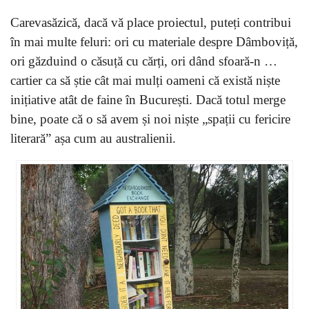
Carevasăzică, dacă vă place proiectul, puteți contribui
în mai multe feluri: ori cu materiale despre Dâmboviță,
ori găzduind o căsuță cu cărți, ori dând sfoară-n …
cartier ca să știe cât mai mulți oameni că există niște
inițiative atât de faine în București. Dacă totul merge
bine, poate că o să avem și noi niște „spații cu fericire
literară” așa cum au australienii.