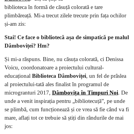
biblioteca în formă de căsuță colorată e tare
plimbăreață. Mi-a trecut zilele trecute prin fața ochilor
și-am zis:
Stai! Ce face o bibliotecă așa de simpatică pe malul
Dâmboviței? Hm?
Și mi-a răspuns. Bine, nu căsuța colorată, ci Denissa
Voicu, coordonatoare a proiectului cultural-
educațional
Biblioteca Dâmboviței
, un fel de prâslea
al proiectului-tată ales finalist în programul de
microgranturi 2017,
Dâmbovița în Timpuri Noi
. De
unde a venit inspirația pentru „bibliotecuță”, pe unde
se plimbă, cum funcționează și ce vrea să fie când va fi
mare, aflați tot ce trebuie să știți din rândurile de mai
jos: