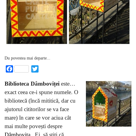
Du povestea mai departe...
Facebook
Twitter
Biblioteca Dâmboviței
este…
exact ceea ce-i spune numele. O
bibliotecă (încă mititică, dar cu
ajutorul cititorilor se va face
mare) în care se vor aciua cât
mai multe povești despre
Dâmbovița
. Ei, să știți că