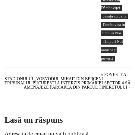
Dâmboviței
căsuța cu cărți
Dambovita in
Timpuri Noi
Timpuri Noi
oameni și
povești
«
POVESTEA
STADIONULUI „VOEVODUL MIHAI” DIN BERCENI
TRIBUNALUL BUCUREȘTI A INTERZIS PRIMĂRIEI SECTOR 4 SĂ
AMENAJEZE PARCAREA DIN PARCUL TINERETULUI
»
Lasă un răspuns
Adresa ta de email nu va fi publicată.