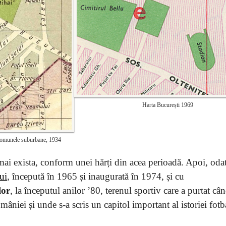
Harta București 1969
 comunele suburbane, 1934
mai exista, conform unei hărți din acea perioadă. Apoi, oda
ui
, începută în 1965 și inaugurată în 1974, și cu
lor
, la începutul anilor ’80, terenul sportiv care a purtat câ
niei și unde s-a scris un capitol important al istoriei fotb