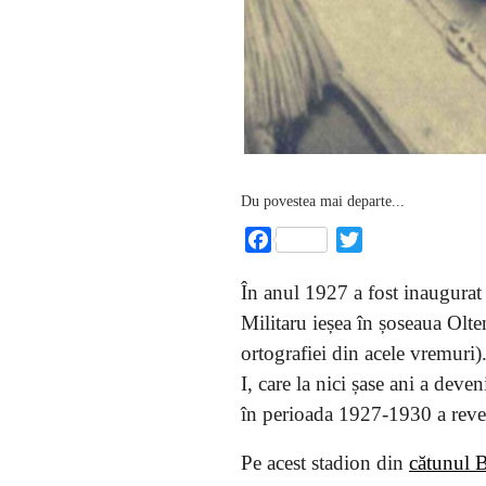
Du povestea mai departe...
Facebook
Twitter
În anul 1927 a fost inaugurat 
Militaru ieșea în șoseaua Olte
ortografiei din acele vremuri
I, care la nici șase ani a deve
în perioada 1927-1930 a reven
Pe acest stadion din
cătunul B