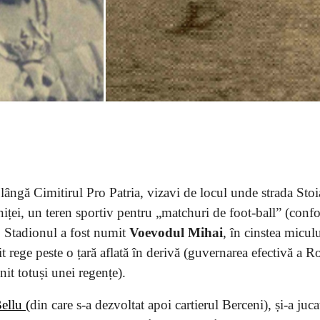
lângă Cimitirul Pro Patria, vizavi de locul unde strada Sto
niței, un teren sportiv pentru „matchuri de foot-ball” (conf
). Stadionul a fost numit
Voevodul Mihai
, în cinstea micul
nit rege peste o țară aflată în derivă (guvernarea efectivă a 
it totuși unei regențe).
ellu (
din care s-a dezvoltat apoi cartierul Berceni), și-a juca