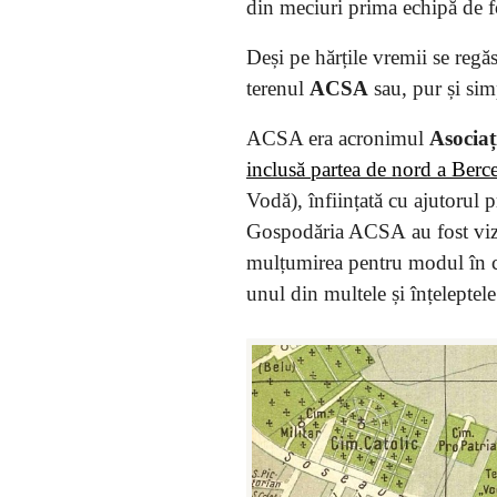
din meciuri prima echipă de 
Deși pe hărțile vremii se reg
terenul
ACSA
sau, pur și si
ACSA era acronimul
Asociaț
inclusă partea de nord a Berce
Vodă), înființată cu ajutorul 
Gospodăria ACSA au fost vizi
mulțumirea pentru modul în ca
unul din multele și înțelepte