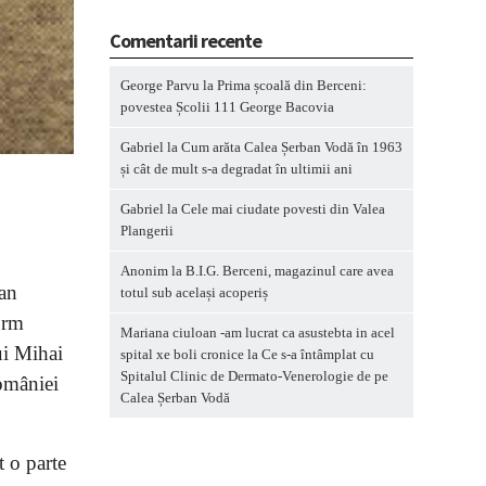
Comentarii recente
George Parvu
la
Prima școală din Berceni:
povestea Școlii 111 George Bacovia
Gabriel
la
Cum arăta Calea Șerban Vodă în 1963
și cât de mult s-a degradat în ultimii ani
Gabriel
la
Cele mai ciudate povesti din Valea
Plangerii
Anonim
la
B.I.G. Berceni, magazinul care avea
ian
totul sub același acoperiș
orm
Mariana ciuloan -am lucrat ca asustebta in acel
ui Mihai
spital xe boli cronice
la
Ce s-a întâmplat cu
Spitalul Clinic de Dermato-Venerologie de pe
României
Calea Șerban Vodă
t o parte