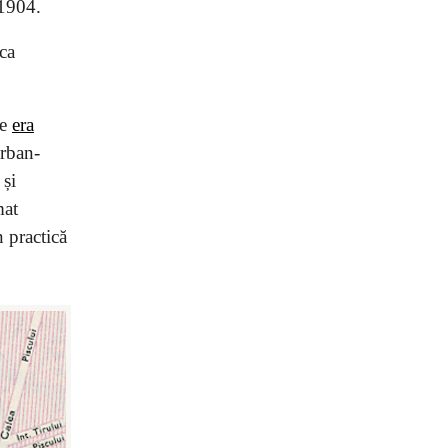
 1904.
 ca
re
era
erban-
 și
mat
 practică