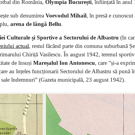
fotbal din România,
Olympia București
, înființată în anul
ăsește sub denumirea
Voevodul Mihail
, în presă e cunoscut
mplu,
arena de lângă Bellu
.
iei Culturale și Sportive a Sectorului de Albastru
(în ca
niului actual
, restul făcând parte din comuna suburbană Ș
primarului Chiriță Vasilescu. În august 1942, terenul sportiv
tate de însuși
Mareșalul Ion Antonescu
, care ”și-a expri
re au înțeles funcționarii Sectorului de Albastru să pună în
le sale îndemnuri” (Gazeta municipală, 23 august 1942).