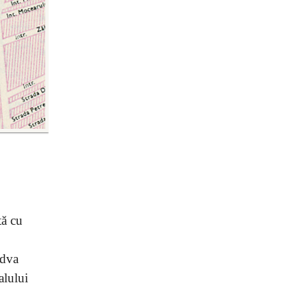
tă cu
ndva
alului