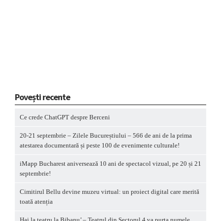
Povești recente
Ce crede ChatGPT despre Berceni
20-21 septembrie – Zilele Bucureștiului – 566 de ani de la prima
atestarea documentară și peste 100 de evenimente culturale!
iMapp Bucharest aniversează 10 ani de spectacol vizual, pe 20 și 21
septembrie!
Cimitirul Bellu devine muzeu virtual: un proiect digital care merită
toată atenția
Hai la teatru la Bibanu’ – Teatrul din Sectorul 4 va purta numele