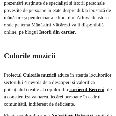
prezentări susținute de specialiști și istorii personale
povestite de persoane în etate despre dubla ipostază de
mănăstire și penitenciar a edificiului. Arhiva de istorii
orale pe tema Mănăstirii Văcărești va fi disponibilă
online, pe blogul
Istorii din cartier
.
Culorile muzicii
Proiectul
Culorile muzicii
aduce în atenția locuitorilor
sectorului 4 nevoia de a descoperi și valorifica
potențialul creativ al copiilor din
cartierul Berceni
, de
a conștientiza valoarea fiecărei persoane în cadrul
comunității, indiferent de deficiențe.
Elevii școlilor din zona
Apărătorii Patriei
și copiii de