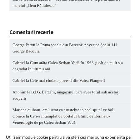
marelui „Dem Rădulescu”
Comentarii recente
George Parvu
la
Prima școală din Berceni: povestea Școlii 111
George Bacovia
Gabriel
la
Cum arăta Calea Șerban Vodă în 1963 și cât de mult s-a
degradat în ultimii ani
Gabriel
la
Cele mai ciudate povesti din Valea Plangerii
Anonim
la
B.I.G. Berceni, magazinul care avea totul sub același
acoperiș
Mariana ciuloan -am lucrat ca asustebta in acel spital xe boli
cronice
la
Ce s-a întâmplat cu Spitalul Clinic de Dermato-
Venerologie de pe Calea Șerban Vodă
Utilizam module cookie pentru a va oferi cea mai buna experienta pe