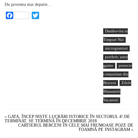
Du povestea mai departe...
Facebook
Twitter
Dambovita in
Timpuri Noi
microgranturi
periferic astro
gastro
proiecte
comunitare din
Berceni
Zilele
Manastirii
Vacaresti
«
GATA, ÎNCEP NIȘTE LUCRĂRI ISTORICE ÎN SECTORUL 4! DE
TERMINAT, SE TERMINĂ ÎN DECEMBRIE 2018
CARTIERUL BERCENI ÎN CELE MAI FRUMOASE POZE DE
TOAMNĂ PE INSTAGRAM
»