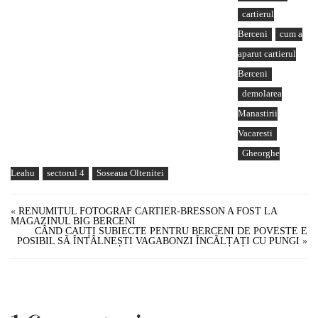
cartierul
Berceni
cum a
aparut cartierul
Berceni
demolarea
Manastirii
Vacaresti
Gheorghe
Leahu
sectorul 4
Soseaua Oltenitei
«
RENUMITUL FOTOGRAF CARTIER-BRESSON A FOST LA
MAGAZINUL BIG BERCENI
CÂND CAUȚI SUBIECTE PENTRU BERCENI DE POVESTE E
POSIBIL SÃ ÎNTÂLNEȘTI VAGABONZI ÎNCÃLȚAȚI CU PUNGI
»