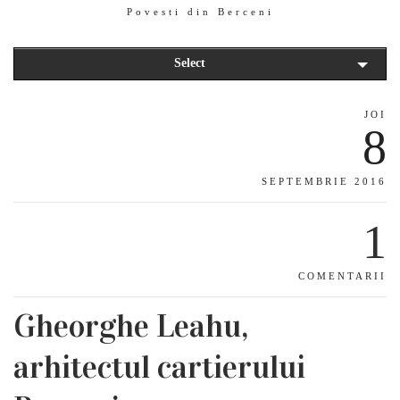
Povesti din Berceni
Select
JOI
8
SEPTEMBRIE 2016
1
COMENTARII
Gheorghe Leahu,
arhitectul cartierului