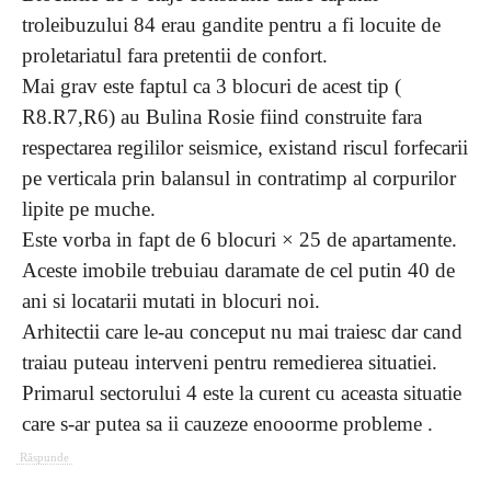
troleibuzului 84 erau gandite pentru a fi locuite de
proletariatul fara pretentii de confort.
Mai grav este faptul ca 3 blocuri de acest tip (
R8.R7,R6) au Bulina Rosie fiind construite fara
respectarea regililor seismice, existand riscul forfecarii
pe verticala prin balansul in contratimp al corpurilor
lipite pe muche.
Este vorba in fapt de 6 blocuri × 25 de apartamente.
Aceste imobile trebuiau daramate de cel putin 40 de
ani si locatarii mutati in blocuri noi.
Arhitectii care le-au conceput nu mai traiesc dar cand
traiau puteau interveni pentru remedierea situatiei.
Primarul sectorului 4 este la curent cu aceasta situatie
care s-ar putea sa ii cauzeze enooorme probleme .
Răspunde