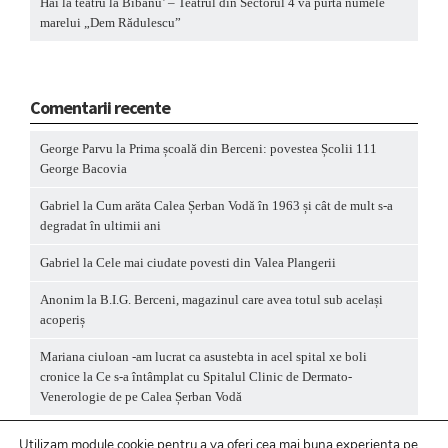
Hai la teatru la Bibanu’ – Teatrul din Sectorul 4 va purta numele
marelui „Dem Rădulescu”
Comentarii recente
George Parvu
la
Prima școală din Berceni: povestea Școlii 111
George Bacovia
Gabriel
la
Cum arăta Calea Șerban Vodă în 1963 și cât de mult s-a
degradat în ultimii ani
Gabriel
la
Cele mai ciudate povesti din Valea Plangerii
Anonim
la
B.I.G. Berceni, magazinul care avea totul sub același
acoperiș
Mariana ciuloan -am lucrat ca asustebta in acel spital xe boli
cronice
la
Ce s-a întâmplat cu Spitalul Clinic de Dermato-
Venerologie de pe Calea Șerban Vodă
Utilizam module cookie pentru a va oferi cea mai buna experienta pe