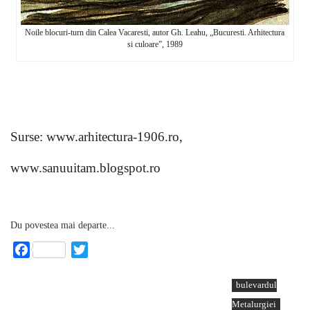
Noile blocuri-turn din Calea Vacaresti, autor Gh. Leahu, „Bucuresti. Arhitectura
si culoare”, 1989
Surse: www.arhitectura-1906.ro,
www.sanuuitam.blogspot.ro
Du povestea mai departe...
Facebook
Twitter
bulevardul
Metalurgiei