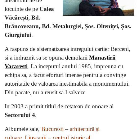
ansamblurile de
locuinte de pe
Calea
Văcărești, Bd.
Brâncoveanu, Bd. Metalurgiei, Șos. Olteniței, Șos.
Giurgiului
.
A raspuns de sistematizarea intregului cartier Berceni,
si a indraznit sa se opuna
demolarii
Manastirii
Vacaresti
. La inceputul anului 1985, impreuna cu
echipa sa, a facut eforturi imense pentru a convinge
autoritatile de valoarea inestimabila a monumentului.
Din pacate, nu a reusit sa-l salveze.
In 2003 a primit titlul de cetatean de onoare al
Sectorului 4
.
Albumele sale,
Bucuresti – arhitectură și
culoare, Lipscanii – centrul istoric al