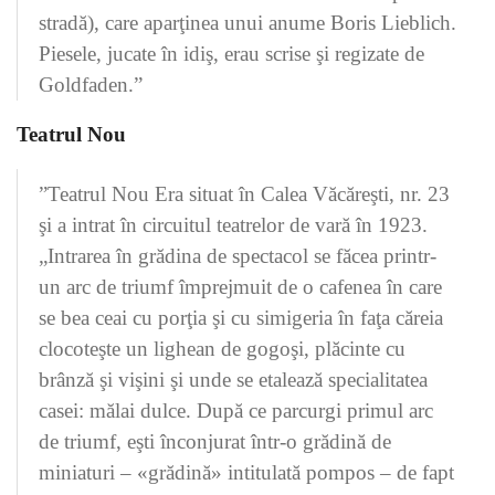
stradă), care aparţinea unui anume Boris Lieblich.
Piesele, jucate în idiş, erau scrise şi regizate de
Goldfaden.”
Teatrul Nou
”Teatrul Nou Era situat în Calea Văcăreşti, nr. 23
şi a intrat în circuitul teatrelor de vară în 1923.
„Intrarea în grădina de spectacol se făcea printr-
un arc de triumf împrejmuit de o cafenea în care
se bea ceai cu porţia şi cu simigeria în faţa căreia
clocoteşte un lighean de gogoşi, plăcinte cu
brânză şi vişini şi unde se etalează specialitatea
casei: mălai dulce. După ce parcurgi primul arc
de triumf, eşti înconjurat într-o grădină de
miniaturi – «grădină» intitulată pompos – de fapt