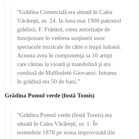
”Grădina Comercială era situată în Calea
Văcăreşti, nr. 24. In luna mai 1900 patronul
grădinii, F. Fränkel, cerea autorizaţie de
funcţionare în vederea susţinerii unor
spectacole muzicale de către o trupă italiană.
Aceasta avea în componenţa sa 10 artişti
care cântau la vioară şi mandolină şi era
condusă de Maffiodetti Giovanni. Intrarea
în grădină era 50 de bani.”
Grădina Pomul verde (fostă Tomis)
”Grădina Pomul verde (fostă Tomis) era
situată în Calea Văcăreşti, nr. 1. În
noiembrie 1878 pe scena improvizată din