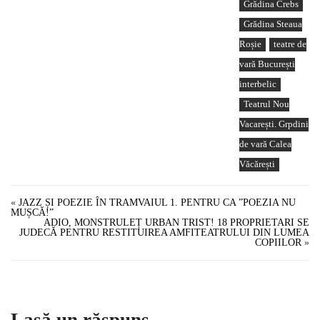
Grădina Crebs
Grădina Steaua
Roșie
teatre de
vară București
interbelic
Teatrul Nou
Vacarești. Grpdini
de vară Calea
Văcărești
«
JAZZ ȘI POEZIE ÎN TRAMVAIUL 1. PENTRU CA ”POEZIA NU
MUȘCĂ!”
ADIO, MONSTRULEȚ URBAN TRIST! 18 PROPRIETARI SE
JUDECĂ PENTRU RESTITUIREA AMFITEATRULUI DIN LUMEA
COPIILOR
»
Lasă un răspuns