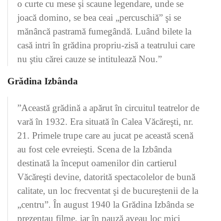
o curte cu mese şi scaune legendare, unde se
joacă domino, se bea ceai „percuschiă” şi se
mănâncă pastramă fumegândă. Luând bilete la
casă intri în grădina propriu-zisă a teatrului care
nu ştiu cărei cauze se intitulează Nou.”
Grădina Izbânda
”Această grădină a apărut în circuitul teatrelor de
vară în 1932. Era situată în Calea Văcăreşti, nr.
21. Primele trupe care au jucat pe această scenă
au fost cele evreieşti. Scena de la Izbânda
destinată la început oamenilor din cartierul
Văcăreşti devine, datorită spectacolelor de bună
calitate, un loc frecventat şi de bucureştenii de la
„centru”. În august 1940 la Grădina Izbânda se
prezentau filme, iar în pauză aveau loc mici