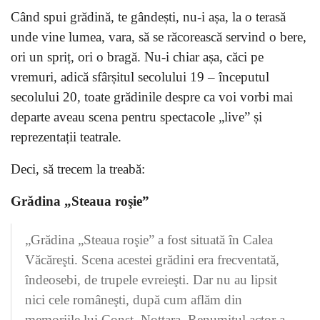
Când spui grădină, te gândești, nu-i așa, la o terasă
unde vine lumea, vara, să se răcorească servind o bere,
ori un spriț, ori o bragă. Nu-i chiar așa, căci pe
vremuri, adică sfârșitul secolului 19 – începutul
secolului 20, toate grădinile despre ca voi vorbi mai
departe aveau scena pentru spectacole „live” și
reprezentații teatrale.
Deci, să trecem la treabă:
Grădina „Steaua roşie”
„Grădina „Steaua roşie” a fost situată în Calea
Văcăreşti. Scena acestei grădini era frecventată,
îndeosebi, de trupele evreieşti. Dar nu au lipsit
nici cele româneşti, după cum aflăm din
memoriile lui Const. Nottara. Renumitul actor a