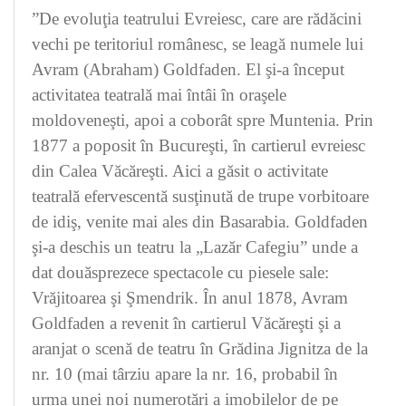
”De evoluţia teatrului Evreiesc, care are rădăcini
vechi pe teritoriul românesc, se leagă numele lui
Avram (Abraham) Goldfaden. El şi-a început
activitatea teatrală mai întâi în oraşele
moldoveneşti, apoi a coborât spre Muntenia. Prin
1877 a poposit în Bucureşti, în cartierul evreiesc
din Calea Văcăreşti. Aici a găsit o activitate
teatrală efervescentă susţinută de trupe vorbitoare
de idiş, venite mai ales din Basarabia. Goldfaden
şi-a deschis un teatru la „Lazăr Cafegiu” unde a
dat douăsprezece spectacole cu piesele sale:
Vrăjitoarea şi Şmendrik. În anul 1878, Avram
Goldfaden a revenit în cartierul Văcăreşti şi a
aranjat o scenă de teatru în Grădina Jignitza de la
nr. 10 (mai târziu apare la nr. 16, probabil în
urma unei noi numerotări a imobilelor de pe