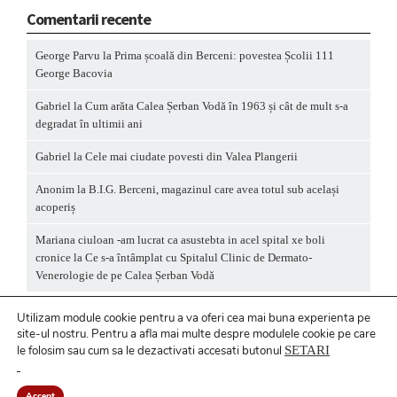
Comentarii recente
George Parvu
la
Prima școală din Berceni: povestea Școlii 111
George Bacovia
Gabriel
la
Cum arăta Calea Șerban Vodă în 1963 și cât de mult s-a
degradat în ultimii ani
Gabriel
la
Cele mai ciudate povesti din Valea Plangerii
Anonim
la
B.I.G. Berceni, magazinul care avea totul sub același
acoperiș
Mariana ciuloan -am lucrat ca asustebta in acel spital xe boli
cronice
la
Ce s-a întâmplat cu Spitalul Clinic de Dermato-
Venerologie de pe Calea Șerban Vodă
Utilizam module cookie pentru a va oferi cea mai buna experienta pe
site-ul nostru.
Pentru a
afla mai multe despre modulele cookie pe care
le folosim sau cum sa le dezactivati accesati butonul
SETARI
Politică privind fișierele cookies
/ Politică de
confidențialitate
Accept