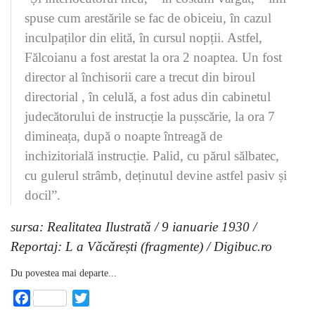
spuse cum arestările se fac de obiceiu, în cazul
inculpaților din elită, în cursul nopții. Astfel,
Fălcoianu a fost arestat la ora 2 noaptea. Un fost
director al închisorii care a trecut din biroul
directorial , în celulă, a fost adus din cabinetul
judecătorului de instrucție la pușscărie, la ora 7
dimineața, după o noapte întreagă de
inchizitorială instrucție. Palid, cu părul sălbatec,
cu gulerul strâmb, deținutul devine astfel pasiv și
docil”.
sursa: Realitatea Ilustrată / 9 ianuarie 1930 /
Reportaj: L a Văcărești (fragmente) / Digibuc.ro
Du povestea mai departe...
Facebook
Twitter