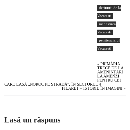
detinutii de la
Vacaresti
manastirea
Vacaresti
penitenciarul
Vacaresti
«
PRIMĂRIA
TRECE DE LA
AMENINȚĂRI
LA AMENZI
PENTRU CEI
CARE LASĂ „NOROC PE STRADĂ”, ÎN SECTORUL 4
FILARET – ISTORIE ÎN IMAGINI
»
Lasă un răspuns