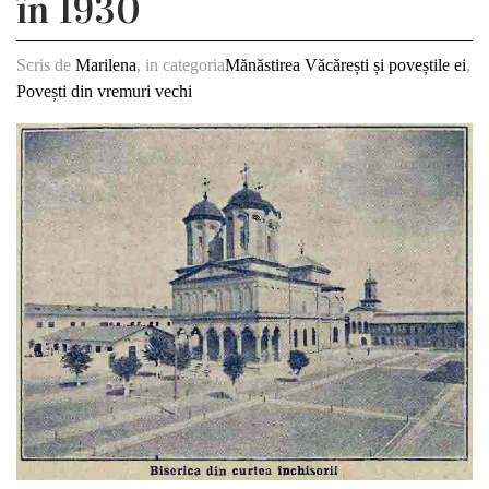
în 1930
Scris de
Marilena
, in categoria
Mănăstirea Văcărești și poveștile ei
,
Povești din vremuri vechi