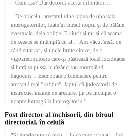
– Cum așa? Dar decorul acesta înfiorător…
– De obiceiu, arestatul vine răpus de obosiala
interogatoriilor, luate în cursul nopții și de bătăile
eventuale, dela poliție. E aiurit și nu-și dă seama
de ceeace se întâmplă cu el… Am văcut însă, de
când sunt aci, și unele brute cinice, de o
vigoareuimitoare care-și păstrează toată luciditatea
și intră șa pușsărie râzând sau mormăind
batjocuri… Este poate o binefacere pentru
arestatul mai ”subțire”, faptul că judecătorii de
instrucție, înainte de arestare, țin pe inculpat o
noapte întreagă la interogatoriu.”
Fost director al închisorii, din biroul
directorial, în celulă
”Și interlocutorul meu, – în costum vărgat, – îmi