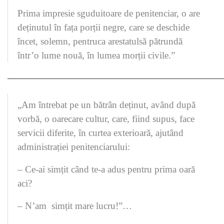
Prima impresie sguduitoare de penitenciar, o are
deținutul în fața porții negre, care se deschide
încet, solemn, pentruca arestatulsă pătrundă
într’o lume nouă, în lumea morții civile.”
———————————————————————
„Am întrebat pe un bătrân deținut, având după
vorbă, o oarecare cultur, care, fiind supus, face
servicii diferite, în curtea exterioară, ajutând
administrației penitenciarului:
– Ce-ai simțit când te-a adus pentru prima oară
aci?
– N’am simțit mare lucru!”…