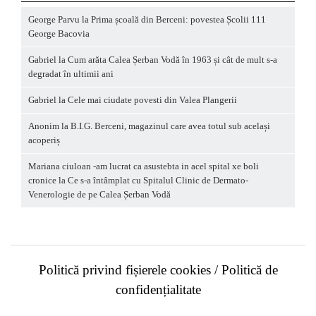
George Parvu
la
Prima școală din Berceni: povestea Școlii 111
George Bacovia
Gabriel
la
Cum arăta Calea Șerban Vodă în 1963 și cât de mult s-a
degradat în ultimii ani
Gabriel
la
Cele mai ciudate povesti din Valea Plangerii
Anonim
la
B.I.G. Berceni, magazinul care avea totul sub același
acoperiș
Mariana ciuloan -am lucrat ca asustebta in acel spital xe boli
cronice
la
Ce s-a întâmplat cu Spitalul Clinic de Dermato-
Venerologie de pe Calea Șerban Vodă
Politică privind fișierele cookies
/ Politică de
confidențialitate