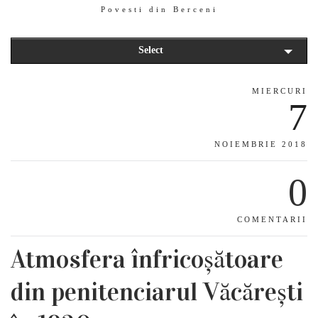
Povesti din Berceni
Select
MIERCURI
7
NOIEMBRIE 2018
0
COMENTARII
Atmosfera înfricoșătoare
din penitenciarul Văcărești