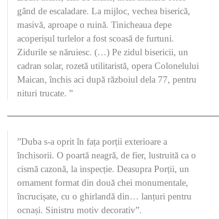
gând de escaladare. La mijloc, vechea biserică,
masivă, aproape o ruină. Tinicheaua depe
acoperișul turlelor a fost scoasă de furtuni.
Zidurile se năruiesc. (…) Pe zidul bisericii, un
cadran solar, rozetă utilitaristă, opera Colonelului
Maican, închis aci după războiul dela 77, pentru
nituri trucate. ”
———————————————————————
”Duba s-a oprit în fața porții exterioare a
închisorii. O poartă neagră, de fier, lustruită ca o
cismă cazonă, la inspecție. Deasupra Porții, un
ornament format din două chei monumentale,
încrucișate, cu o ghirlandă din… lanțuri pentru
ocnași. Sinistru motiv decorativ”.