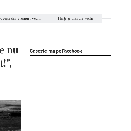
ovești din vremuri vechi
Hărți și planuri vechi
de nu
Gaseste-ma pe Facebook
!”,