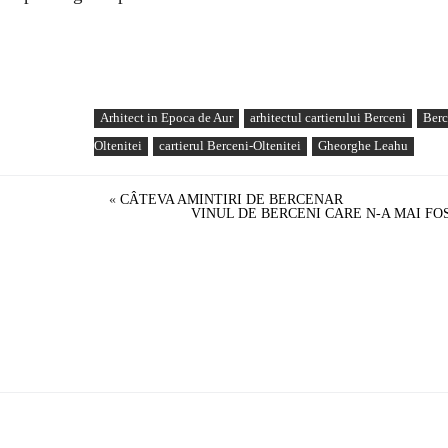
Arhitect in Epoca de Aur
arhitectul cartierului Berceni
Berc
Oltenitei
cartierul Berceni-Oltenitei
Gheorghe Leahu
«
CÂTEVA AMINTIRI DE BERCENAR
VINUL DE BERCENI CARE N-A MAI FOS