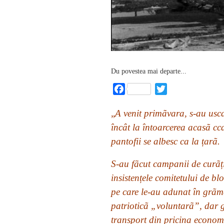
Du povestea mai departe...
Facebook
Twitter
„
A venit primãvara, s-au usca
încât la întoarcerea acasã cc
pantofii se albesc ca la țarã.
S-au fãcut campanii de curãțir
insistențele comitetului de bl
pe care le-au adunat în grãmã
patrioticã „voluntarã”, dar 
transport din pricina econom