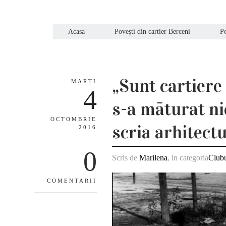
Acasa
Povești din cartier Berceni
Po
„Sunt cartiere 
MARȚI
4
s-a mãturat ni
OCTOMBRIE
scria arhitect
2016
0
Scris de
Marilena
, in categoria
Clubu
COMENTARII