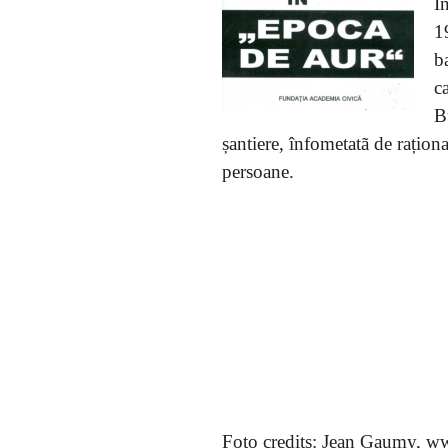
Î
1
b
ca
B
șantiere, înfometatã de rațion
persoane.
Foto credits: Jean Gaumy,