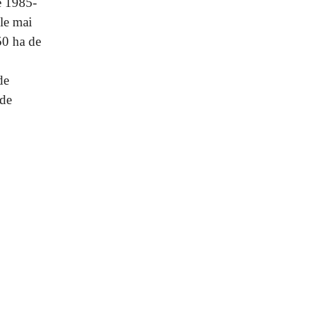
e 1985-
le mai
50 ha de
de
 de