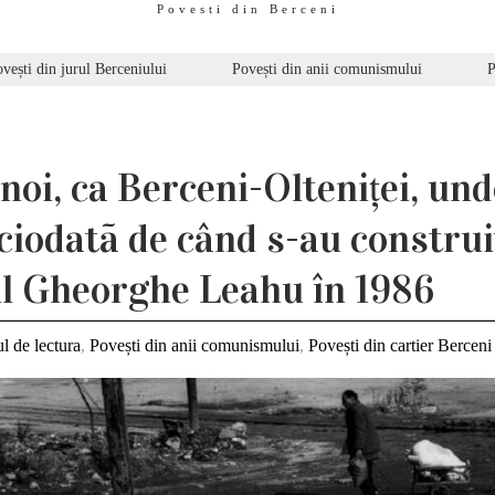
Povesti din Berceni
vești din jurul Berceniului
Povești din anii comunismului
P
noi, ca Berceni-Olteniței, un
ciodatã de când s-au construit
ul Gheorghe Leahu în 1986
l de lectura
,
Povești din anii comunismului
,
Povești din cartier Berceni