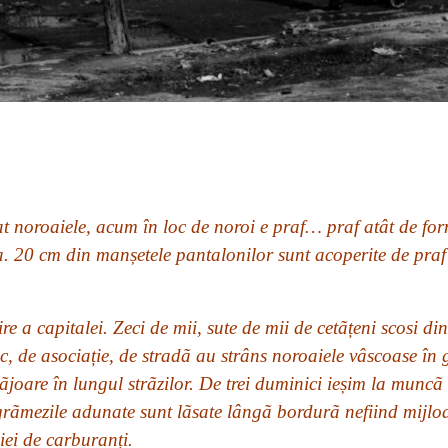
t noroaiele, acum în loc de noroi e praf… praf atât de fo
a. 20 cm din manșetele pantalonilor sunt acoperite de praf 
e a capitalei. Zeci de mii, sute de mii de cetãțeni scosi din
oc, de asociație, de stradã au strâns noroaiele vâscoase în
joare în lungul strãzilor. De trei duminici ieșim la muncã
grãmezile adunate sunt lãsate lângã bordurã nefiind mijlo
iei de carburanți.