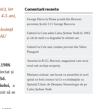
Comentarii recente
ic), iar
 4-5 ani,
George Parvu
la
Prima școală din Berceni:
povestea Școlii 111 George Bacovia
olosințã
Gabriel
la
Cum arăta Calea Șerban Vodă în 1963
-AU
și cât de mult s-a degradat în ultimii ani
Gabriel
la
Cele mai ciudate povesti din Valea
Plangerii
Anonim
la
B.I.G. Berceni, magazinul care avea
.1986
totul sub același acoperiș
iectat și
Mariana ciuloan -am lucrat ca asustebta in acel
Bd.
spital xe boli cronice
la
Ce s-a întâmplat cu
Spitalul Clinic de Dermato-Venerologie de pe
iului,
a
Calea Șerban Vodă
nit sã se