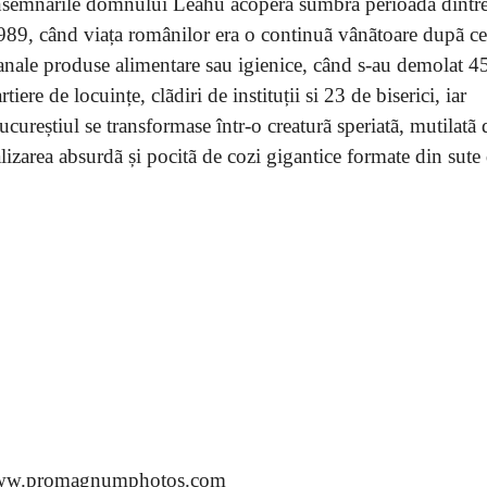
nsemnãrile domnului Leahu acoperã sumbra perioadã dintr
989, când viața românilor era o continuã vânãtoare dupã ce
anale produse alimentare sau igienice, când s-au demolat 4
rtiere de locuințe, clãdiri de instituții si 23 de biserici, iar
ucureștiul se transformase într-o creaturã speriatã, mutilatã 
alizarea absurdã și pocitã de cozi gigantice formate din sute
 www.promagnumphotos.com