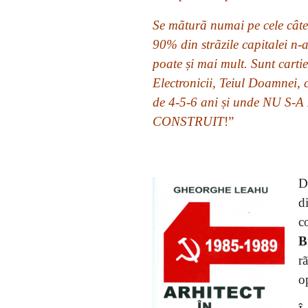
Se mãturã numai pe cele câtev
90% din strãzile capitalei n-a
poate și mai mult. Sunt carti
Electronicii, Teiul Doamnei, c
de 4-5-6 ani și unde NU
CONSTRUIT
!”
D
d
c
B
r
o