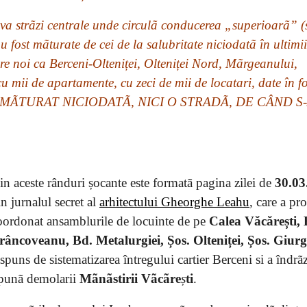
a strãzi centrale unde circulã conducerea „superioarã” (s
u fost mãturate de cei de la salubritate niciodatã în ultimii
ere noi ca Berceni-Olteniței, Olteniței Nord, Mãrgeanului,
u mii de apartamente, cu zeci de mii de locatari, date în f
 S-A MÃTURAT NICIODATÃ, NICI O STRADÃ, DE CÂND S
in aceste rânduri șocante este formatã pagina zilei de
30.03
in jurnalul secret al
arhitectului Gheorghe Leahu
, care a pro
oordonat ansamblurile de locuinte de pe
Calea Văcărești, 
râncoveanu, Bd. Metalurgiei, Șos. Olteniței, Șos. Giurg
ãspuns de sistematizarea întregului cartier Berceni si a îndrãz
punã demolarii
Mãnãstirii Vãcãre
ș
ti
.