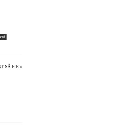
eni-
T SÃ FIE
»