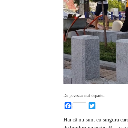
Du povestea mai departe...
Facebook
Twitter
Hai că nu sunt eu singura care 
de borduri pe verticală. Li se z