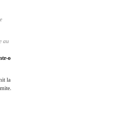
e
e au
ntr-o
it la
gmite.