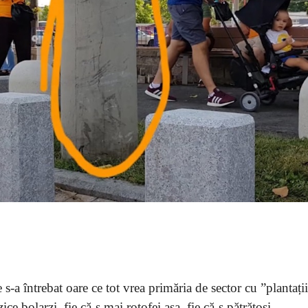
s-a întrebat oare ce tot vrea primăria de sector cu ”plantații
ice bolarzi, fie că-s mai rotofei așa, fie că-s pătrățoși.