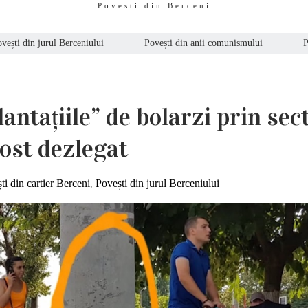
Povesti din Berceni
vești din jurul Berceniului
Povești din anii comunismului
P
lantațiile” de bolarzi prin sec
fost dezlegat
ti din cartier Berceni
,
Povești din jurul Berceniului