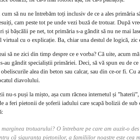
 cum să nu ne întrebăm toți inclusiv de ce a ales primăria s
esuiți, cam peste tot pe unde vezi buză de trotuar. După vre
 și bășcălii pe net, tot primăria s-a gândit să nu ne mai las
 virtual cu o explicație. Ba, chiar una destul de logică, zic 
ai să ne zici din timp despre ce e vorba? Că uite, acum mă
s-au gândit specialiștii primăriei. Deci, să vă spun eu de c
 obeliscurile alea din beton sau calcar, sau din ce-or fi. Cu a
catul diavolului.
i nu-s puși la mișto, așa cum răcnea internetul și ”haterii”,
e a feri pietonii de șoferii iadului care scapă bolizii de sub 
ă:
 marginea trotuarului? O întrebare pe care am auzit-o des
ru că siguranța pietonilor, a familiilor noastre este cea 