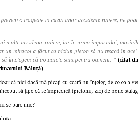
preveni o tragedie în cazul unor accidente rutiere, ne poat
mai multe accidente rutiere, iar în urma impactului, mașinil
ar un miracol a făcut ca niciun pieton să nu treacă în acel
 să înțelegem că trotuarele sunt pentru oameni. ”
(citat di
rimarului Băluță)
 doar că nici dacă mă picați cu ceară nu înțeleg de ce ea a ven
nceput să țipe că se împiedică (pietonii, zic) de noile stala
 mi se pare mie?
aluta