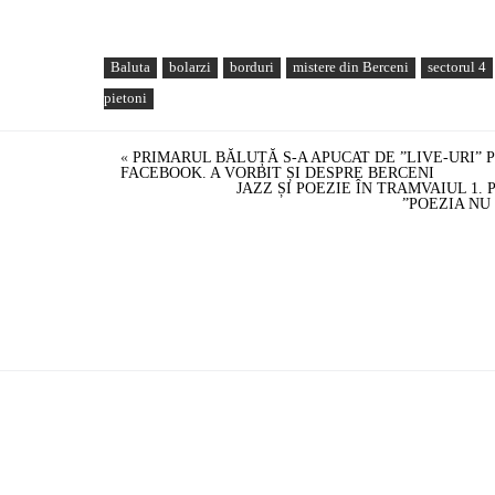
Baluta
bolarzi
borduri
mistere din Berceni
sectorul 4
pietoni
«
PRIMARUL BĂLUȚĂ S-A APUCAT DE ”LIVE-URI” 
FACEBOOK. A VORBIT ȘI DESPRE BERCENI
JAZZ ȘI POEZIE ÎN TRAMVAIUL 1.
”POEZIA NU