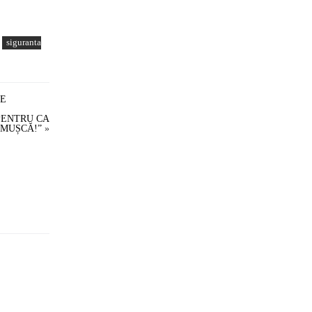
siguranta
PE
 PENTRU CA
 MUȘCĂ!”
»