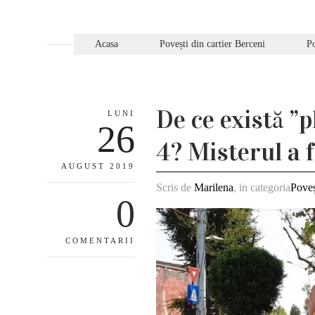
Acasa
Povești din cartier Berceni
Po
De ce există ”p
LUNI
26
4? Misterul a 
AUGUST 2019
Scris de
Marilena
, in categoria
Poveș
0
COMENTARII