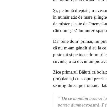
Și, pe bună dreptate, n-aveam
în număr atât de mare și îngh
de mister și sute de ”meme”-uri
cârcotim și să lumineze spațiul
Da’ bine dom’ primar, nu pute
că nu m-am gândit și eu la ce 
peste tot și pe toate drumurile
cuvinte, o să devin un pic avo
Zice primarul Băluță că bolarzi
(im)plantați cu scopul precis d
se înfig direct pe trotuare. Iat
”
De ce montăm bolarzi la
partea dumneavoastră. Pent