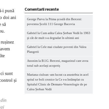
Comentarii recente
ă-i pună
o doi ani
George Parvu
la
Prima școală din Berceni:
e să
povestea Școlii 111 George Bacovia
eu.
Gabriel
la
Cum arăta Calea Șerban Vodă în 1963
și cât de mult s-a degradat în ultimii ani
 rușinez
Gabriel
la
Cele mai ciudate povesti din Valea
e avem
Plangerii
lte
Anonim
la
B.I.G. Berceni, magazinul care avea
totul sub același acoperiș
 ci sunt
Mariana ciuloan -am lucrat ca asustebta in acel
control și
spital xe boli cronice
la
Ce s-a întâmplat cu
Spitalul Clinic de Dermato-Venerologie de pe
Calea Șerban Vodă
 din
mai