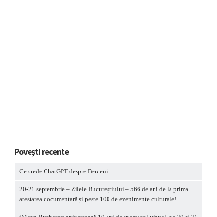
Povești recente
Ce crede ChatGPT despre Berceni
20-21 septembrie – Zilele Bucureștiului – 566 de ani de la prima
atestarea documentară și peste 100 de evenimente culturale!
iMapp Bucharest aniversează 10 ani de spectacol vizual, pe 20 și 21