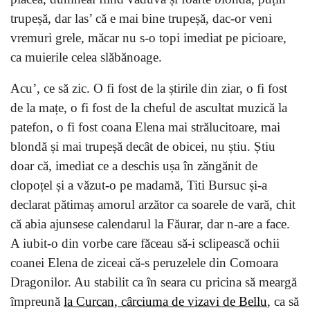
trupeșă, dar las’ că e mai bine trupeșă, dac-or veni
vremuri grele, măcar nu s-o topi imediat pe picioare,
ca muierile celea slăbănoage.
Acu’, ce să zic. O fi fost de la știrile din ziar, o fi fost
de la mațe, o fi fost de la cheful de ascultat muzică la
patefon, o fi fost coana Elena mai strălucitoare, mai
blondă și mai trupeșă decât de obicei, nu știu. Știu
doar că, imediat ce a deschis ușa în zăngănit de
clopoțel și a văzut-o pe madamă, Titi Bursuc și-a
declarat pătimaș amorul arzător ca soarele de vară, chit
că abia ajunsese calendarul la Făurar, dar n-are a face.
A iubit-o din vorbe care făceau să-i sclipească ochii
coanei Elena de ziceai că-s peruzelele din Comoara
Dragonilor. Au stabilit ca în seara cu pricina să meargă
împreună
la Curcan, cârciuma de vizavi de Bellu
, ca să