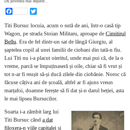
Du povestea mai departe...
Facebook
Twitter
Titi Bursuc locuia, acum o sută de ani, într-o casă tip
Wagon, pe strada Stoian Militaru, aproape de
Cimitirul
Bellu
. Era de fel dintr-un sat de lângă Giurgiu, al
șaptelea copil al unei familii de ciobani din tată-n fiu.
Lui Titi nu i-a placut oieritul, unde mai pui că, de la o
vreme, parcă se împuținaseră și oile, chiar să fi vrut și
tot n-ar fi reușit să-și ducă zilele din ciobănie. Noroc că
făcuse câțiva ani de școală, altfel ar fi ajuns vreun
marțafoi, doamne ferește să fi dat și-n darul beției, asta
le mai lipsea Bursucilor.
Soarta i-a zâmbit larg lui
Titi Bursuc când
a dat
filoxera-n viile capitalei
și