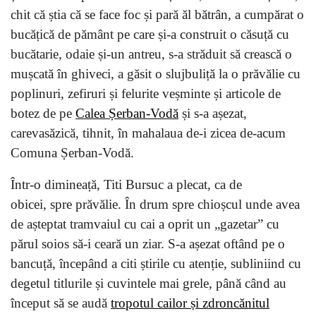
chit că știa că se face foc și pară ăl bătrân, a cumpărat o
bucățică de pământ pe care și-a construit o căsuță cu
bucătarie, odaie și-un antreu, s-a străduit să crească o
mușcată în ghiveci, a găsit o slujbuliță la o prăvălie cu
poplinuri, zefiruri și felurite veșminte și articole de
botez de pe
Calea Șerban-Vodă
și s-a așezat,
carevasăzică, tihnit, în mahalaua de-i zicea de-acum
Comuna Șerban-Vodă.
Într-o dimineață, Titi Bursuc a plecat, ca de
obicei, spre prăvălie. În drum spre chioșcul unde avea
de așteptat tramvaiul cu cai a oprit un „gazetar” cu
părul soios să-i ceară un ziar. S-a așezat oftând pe o
bancuță, începând a citi știrile cu atenție, subliniind cu
degetul titlurile și cuvintele mai grele, până când au
început să se audă
tropotul cailor și zdroncănitul