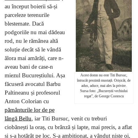
au început boierii să-și
parceleze terenurile
blestemate. Dacă
podgoriile nu mai dădeau
rod, nu le rămânea altă
soluție decât să le vândă
ălora mai amărâți, care n-
aveau bani de case-n
miezul Bucureștiului. Așa
Acest domn nu este Titi Bursuc,
întrucât prezintă mustață. Orișicât, de
făcuseră avocatul Barbu
adus, aduce, mai ales la privire.
Sursa foto: „Bucureștii vechiului
Paltineanu și profesorul
regat”, de George Costescu
Anton Colorian cu
pământurile lor de pe
lângă Bellu
, iar Titi Bursuc, venit cu treburi
ciobănești la oraș, cu brânză și lapte, mai precis, a aflat
și s-a hotărât pe loc. S-a ambiționat, a vândut niște oi,