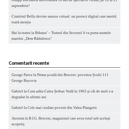
septembrie!
Cimitirul Bellu devine muzeu virtual: un proiect digital care merită
toată atenția
Hai la teatru la Bibanu’ – Teatrul din Sectorul 4 va purta numele
marelui „Dem Rădulescu”
Comentarii recente
George Parvu
la
Prima școală din Berceni: povestea Școlii 111
George Bacovia
Gabriel
la
Cum arăta Calea Șerban Vodă în 1963 și cât de mult s-a
degradat în ultimii ani
Gabriel
la
Cele mai ciudate povesti din Valea Plangerii
Anonim
la
B.I.G. Berceni, magazinul care avea totul sub același
acoperiș