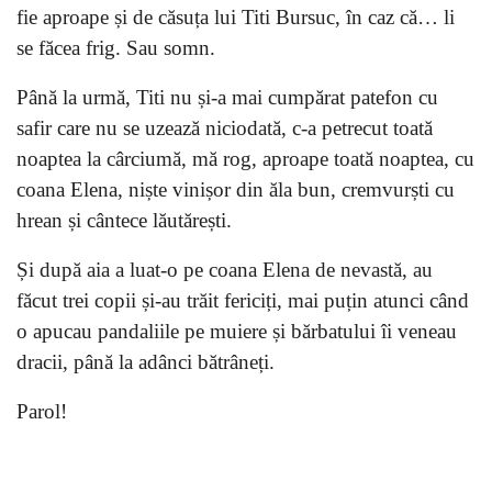
fie aproape și de căsuța lui Titi Bursuc, în caz că… li
se făcea frig. Sau somn.
Până la urmă, Titi nu și-a mai cumpărat patefon cu
safir care nu se uzează niciodată, c-a petrecut toată
noaptea la cârciumă, mă rog, aproape toată noaptea, cu
coana Elena, niște vinișor din ăla bun, cremvurști cu
hrean și cântece lăutărești.
Și după aia a luat-o pe coana Elena de nevastă, au
făcut trei copii și-au trăit fericiți, mai puțin atunci când
o apucau pandaliile pe muiere și bărbatului îi veneau
dracii, până la adânci bătrâneți.
Parol!