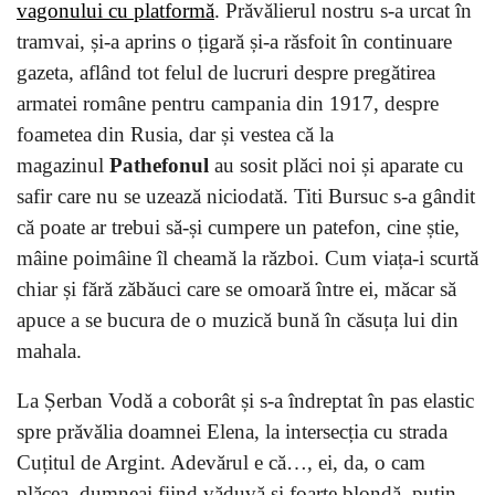
vagonului cu platformă
. Prăvălierul nostru s-a urcat în
tramvai, și-a aprins o țigară și-a răsfoit în continuare
gazeta, aflând tot felul de lucruri despre pregătirea
armatei române pentru campania din 1917, despre
foametea din Rusia, dar și vestea că la
magazinul
Pathefonul
au sosit plăci noi și aparate cu
safir care nu se uzează niciodată. Titi Bursuc s-a gândit
că poate ar trebui să-și cumpere un patefon, cine știe,
mâine poimâine îl cheamă la război. Cum viața-i scurtă
chiar și fără zăbăuci care se omoară între ei, măcar să
apuce a se bucura de o muzică bună în căsuța lui din
mahala.
La Șerban Vodă a coborât și s-a îndreptat în pas elastic
spre prăvălia doamnei Elena, la intersecția cu strada
Cuțitul de Argint. Adevărul e că…, ei, da, o cam
plăcea, dumneai fiind văduvă și foarte blondă, puțin