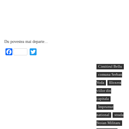
Du povestea mai departe...
Facebook
Twitter
Cimitirul Bellu
comuna Serban
Voda
filoxera
viilor din
capitala
Imprumut
national
strada
Stoian Militaru