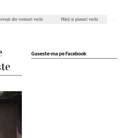
ovești din vremuri vechi
Hărți și planuri vechi
e
Gaseste-ma pe Facebook
ște