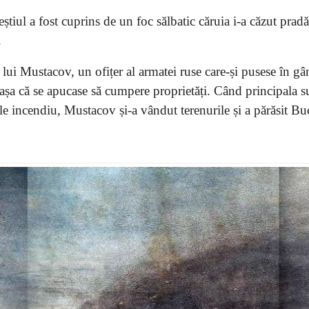
tiul a fost cuprins de un foc sălbatic căruia i-a căzut prad
.
l lui Mustacov, un ofițer al armatei ruse care-și pusese în gâ
șa că se apucase să cumpere proprietăți. Când principala s
ele incendiu, Mustacov și-a vândut terenurile și a părăsit Bu