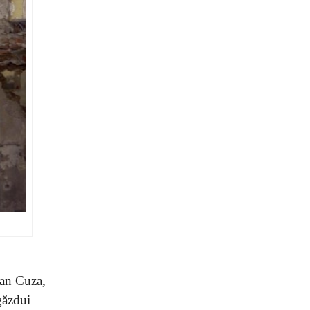
oan Cuza,
găzdui