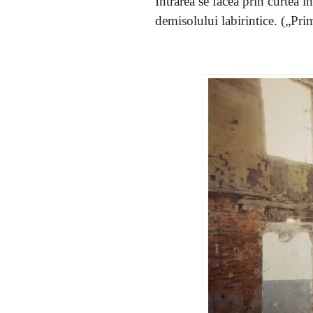
Intrarea se făcea prin curtea i
demisolului labirintice. („P