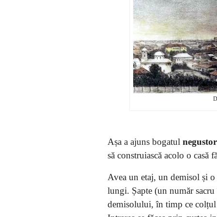
D
Așa a ajuns bogatul
negustor
să construiască acolo o casă f
Avea un etaj, un demisol și o 
lungi. Șapte (un număr sacru î
demisolului, în timp ce colțul 