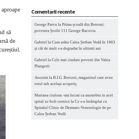
ă aproape
Comentarii recente
George Parvu
la
Prima școală din Berceni:
povestea Școlii 111 George Bacovia
nd să
ursă de
Gabriel
la
Cum arăta Calea Șerban Vodă în 1963
și cât de mult s-a degradat în ultimii ani
cureștiul.
Gabriel
la
Cele mai ciudate povesti din Valea
Plangerii
Anonim
la
B.I.G. Berceni, magazinul care avea
totul sub același acoperiș
Mariana ciuloan -am lucrat ca asustebta in acel
spital xe boli cronice
la
Ce s-a întâmplat cu
Spitalul Clinic de Dermato-Venerologie de pe
Calea Șerban Vodă