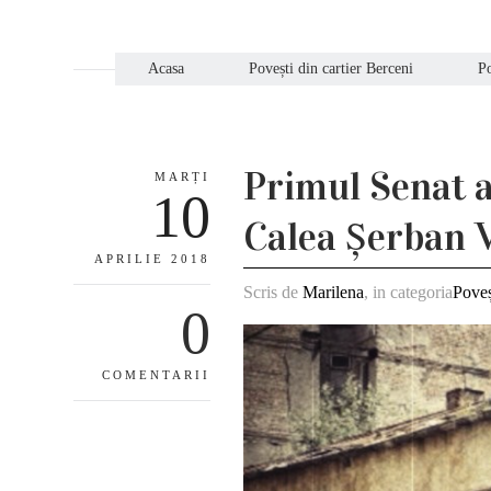
Acasa
Povești din cartier Berceni
Po
Primul Senat a
MARȚI
10
Calea Șerban V
APRILIE 2018
Scris de
Marilena
, in categoria
Poveș
0
COMENTARII