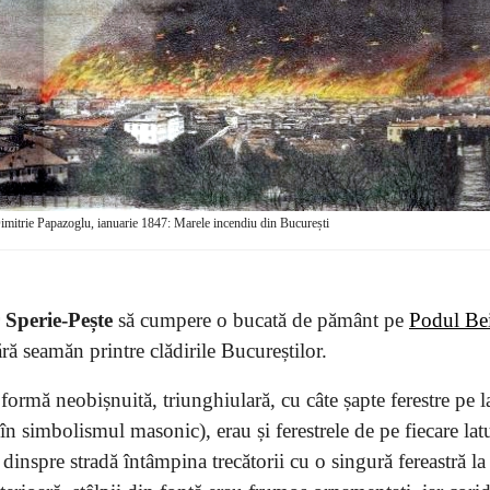
imitrie Papazoglu, ianuarie 1847: Marele incendiu din București
 Sperie-Pește
să cumpere o bucată de pământ pe
Podul Bei
ără seamăn printre clădirile Bucureștilor.
formă neobișnuită, triunghiulară, cu câte șapte ferestre pe la
n simbolismul masonic), erau și ferestrele de pe fiecare lat
dinspre stradă întâmpina trecătorii cu o singură fereastră la 