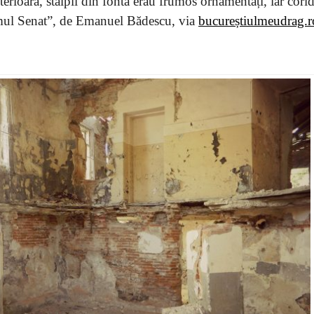
nterioară, stâlpii din fontă erau frumos ornamentați, iar cori
rimul Senat”, de Emanuel Bădescu, via
bucureștiulmeudrag.r