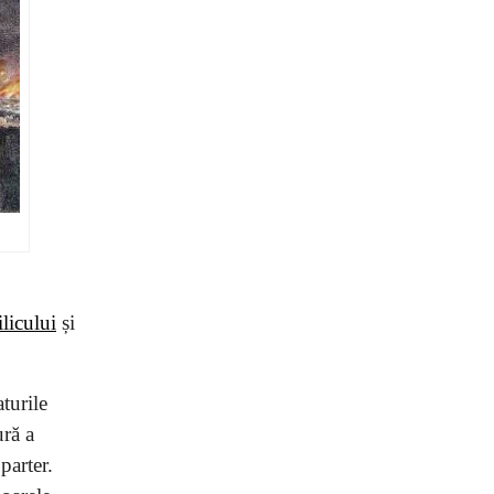
licului
și
turile
ură a
parter.