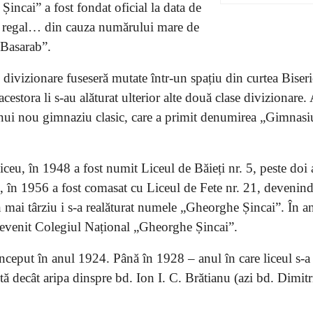
incai” a fost fondat oficial la data de
t regal… din cauza numărului mare de
i Basarab”.
 divizionare fuseseră mutate într-un spațiu din curtea Biseri
stora li s-au alăturat ulterior alte două clase divizionare. 
 unui nou gimnaziu clasic, care a primit denumirea „Gimnasiu
ceu, în 1948 a fost numit Liceul de Băieți nr. 5, peste doi 
, în 1956 a fost comasat cu Liceul de Fete nr. 21, devenin
n mai târziu i s-a realăturat numele „Gheorghe Șincai”. În 
evenit Colegiul Național „Gheorghe Șincai”.
început în anul 1924. Până în 1928 – anul în care liceul s-a
tă decât aripa dinspre bd. Ion I. C. Brătianu (azi bd. Dimitr