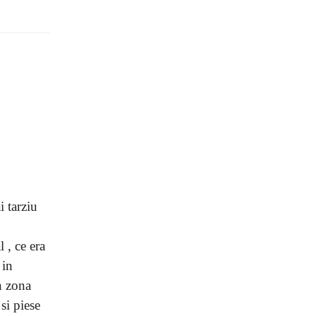
i tarziu
 , ce era
 in
n zona
si piese