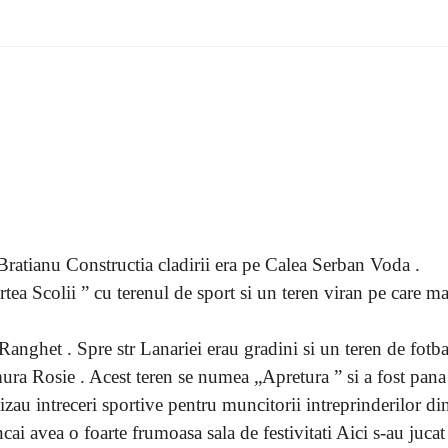
 Bratianu Constructia cladirii era pe Calea Serban Voda .
tea Scolii ” cu terenul de sport si un teren viran pe care ma
Ranghet . Spre str Lanariei erau gradini si un teren de fotbal
ura Rosie . Acest teren se numea „Apretura ” si a fost pana
au intreceri sportive pentru muncitorii intreprinderilor di
i avea o foarte frumoasa sala de festivitati Aici s-au jucat 