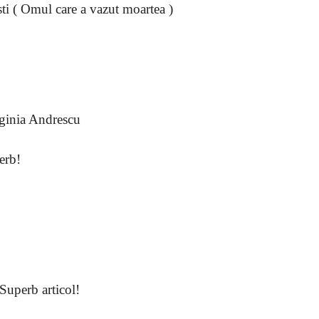
sti ( Omul care a vazut moartea )
ginia Andrescu
perb!
Superb articol!