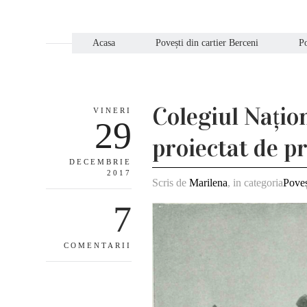
Acasa
Povești din cartier Berceni
Po
Colegiul Națio
VINERI
29
proiectat de p
DECEMBRIE
2017
Scris de
Marilena
, in categoria
Poveș
7
COMENTARII