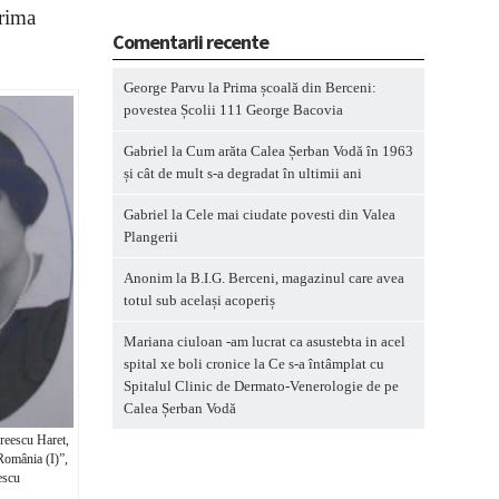
prima
Comentarii recente
George Parvu
la
Prima școală din Berceni:
povestea Școlii 111 George Bacovia
Gabriel
la
Cum arăta Calea Șerban Vodă în 1963
și cât de mult s-a degradat în ultimii ani
Gabriel
la
Cele mai ciudate povesti din Valea
Plangerii
Anonim
la
B.I.G. Berceni, magazinul care avea
totul sub același acoperiș
Mariana ciuloan -am lucrat ca asustebta in acel
spital xe boli cronice
la
Ce s-a întâmplat cu
Spitalul Clinic de Dermato-Venerologie de pe
Calea Șerban Vodă
reescu Haret,
România (I)”,
escu