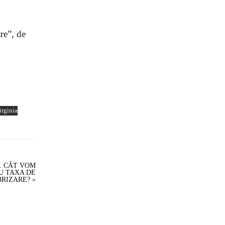
re”, de
irginia
T. CÂT VOM
U TAXA DE
RIZARE?
»