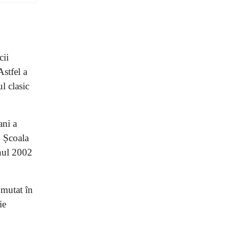
cii
Astfel a
l clasic
ani a
d Școala
anul 2002
 mutat în
ie