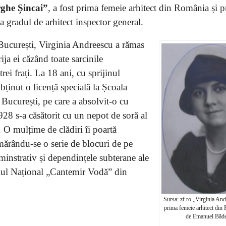
ghe Șincai”
, a fost prima femeie arhitect din România și 
a gradul de arhitect inspector general.
București, Virginia Andreescu a rămas
ja ei căzând toate sarcinile
trei frați. La 18 ani, cu sprijinul
bținut o licență specială la Școala
București, pe care a absolvit-o cu
28 s-a căsătorit cu un nepot de soră al
 O mulțime de clădiri îi poartă
mărându-se o serie de blocuri de pe
minstrativ și dependințele subterane ale
iul Național „Cantemir Vodă” din
Sursa: zf.ro „Virginia And
prima femeie arhitect din 
de Emanuel Băd