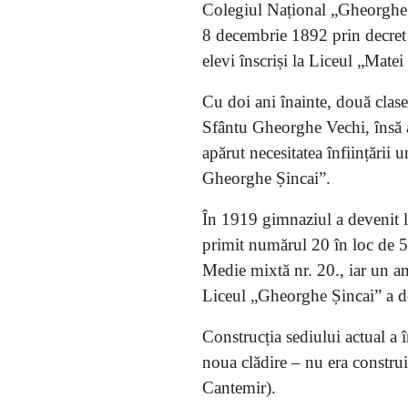
Colegiul Național „Gheorghe Ș
8 decembrie 1892 prin decre
elevi înscriși la Liceul „Mate
Cu doi ani înainte, două clase
Sfântu Gheorghe Vechi, însă ace
apărut necesitatea înființării
Gheorghe Șincai”.
În 1919 gimnaziul a devenit li
primit numărul 20 în loc de 5
Medie mixtă nr. 20., iar un a
Liceul „Gheorghe Șincai” a d
Construcția sediului actual a 
noua clădire – nu era construi
Cantemir).