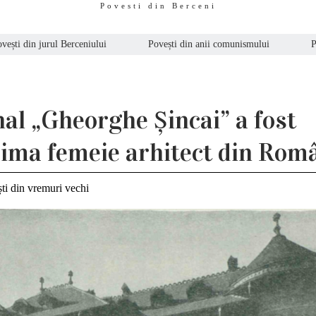
Povesti din Berceni
vești din jurul Berceniului
Povești din anii comunismului
P
nal „Gheorghe Șincai” a fost
rima femeie arhitect din Rom
ti din vremuri vechi