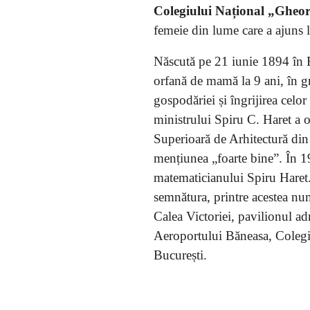
Colegiului Național „Gheor
femeie din lume care a ajuns l
Născută pe 21 iunie 1894 în 
orfană de mamă la 9 ani, în gri
gospodăriei și îngrijirea celor 
ministrului Spiru C. Haret a o
Superioară de Arhitectură din 
mențiunea „foarte bine”. În 19
matematicianului Spiru Haret.
semnătura, printre acestea nu
Calea Victoriei, pavilionul ad
Aeroportului Băneasa, Coleg
București.