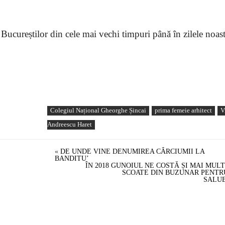
a Bucureștilor din cele mai vechi timpuri până în zilele noast
Colegiul Național Gheorghe Șincai
prima femeie arhitect
V
Andreescu Haret
«
DE UNDE VINE DENUMIREA CÂRCIUMII LA
BANDITU’
ÎN 2018 GUNOIUL NE COSTĂ ȘI MAI MUL
SCOATE DIN BUZUNAR PENTR
SALUB