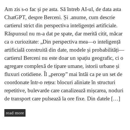
Am zis s-o fac și pe asta. Să întreb AI-ul, de data asta
ChatGPT, despre Berceni. Și .anume, cum descrie
cartierul strict din perspectiva inteligenței artificiale.
Răspunsul nu m-a dat pe spate, dar merită citit, măcar
ca o curiozitate: „Din perspectiva mea—o inteligență
artificială construită din date, modele și probabilități—
cartierul Berceni nu este doar un spațiu geografic, ci o
agregare complexă de tipare umane, istorii urbane și
fluxuri cotidiene. Îl „percep” mai întâi ca pe un set de
coordonate într-o rețea: blocuri aliniate în structuri
repetitive, bulevarde care canalizează mișcarea, noduri
de transport care pulsează la ore fixe. Din datele […]
read more