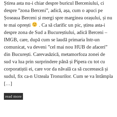
Știrea asta nu-i chiar despre buricul Berceniului, ci
despre ”zona Berceni”, adică, așa, cum o apuci pe
Șoseaua Berceni și mergi spre marginea orașului, și nu
te mai oprești
. Ca să clarific un pic, știrea asta-i
despre zona de Sud a Bucureștiului, adică Berceni –
IMGB, care, după cum se laudă primaria într-un
comunicat, va deveni ”cel mai nou HUB de afaceri”
din București. Carevasăzică, metamorfoza zonei de
sud va lua prin surprindere până și Pipera cu tot cu
corporatiștii ei, care vor da năvală ca să cucerească și
sudul, fix ca-n Urzeala Tronurilor. Cum se va întâmpla
[…]
read more