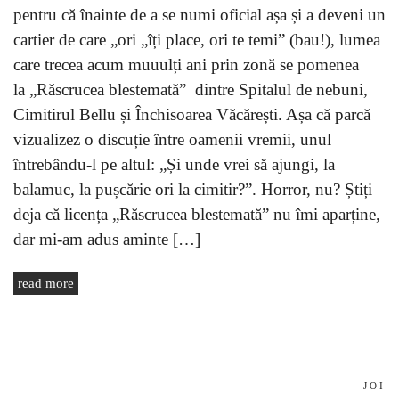
pentru că înainte de a se numi oficial așa și a deveni un
cartier de care „ori „îți place, ori te temi” (bau!), lumea
care trecea acum muuulți ani prin zonă se pomenea
la „Răscrucea blestemată” dintre Spitalul de nebuni,
Cimitirul Bellu și Închisoarea Văcărești. Așa că parcă
vizualizez o discuție între oamenii vremii, unul
întrebându-l pe altul: „Și unde vrei să ajungi, la
balamuc, la pușcărie ori la cimitir?”. Horror, nu? Știți
deja că licența „Răscrucea blestemată” nu îmi aparține,
dar mi-am adus aminte […]
read more
JOI