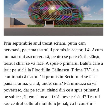
Prin septembrie anul trecut scriam, puțin cam
nervoasă, pe tema teatrului promis in sectorul 4. Acum
nu mai sunt așa nervoasă, pentru se pare că, în sfârșit,
teatrul chiar se va face. A spus-o primarul Băluță care a
ieșit pe sticlă la Flooriiiiin Călinescu (Prima TV) și a
confirmat că teatrul ăla promis în Sectorul 4 se face
până la urmă. Când, unde, cum? Păi urmează să vă
povestesc, dar pe scurt, citând din ce a spus primarul
pe subiect, în emisiunea lui Călinescu: Când? Teatrul
sau centrul cultural multifuncțional, va fi construit