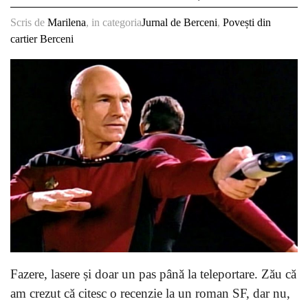
Scris de
Marilena
, in categoria
Jurnal de Berceni
,
Povești din
cartier Berceni
Fazere, lasere și doar un pas până la teleportare. Zău că
am crezut că citesc o recenzie la un roman SF, dar nu,