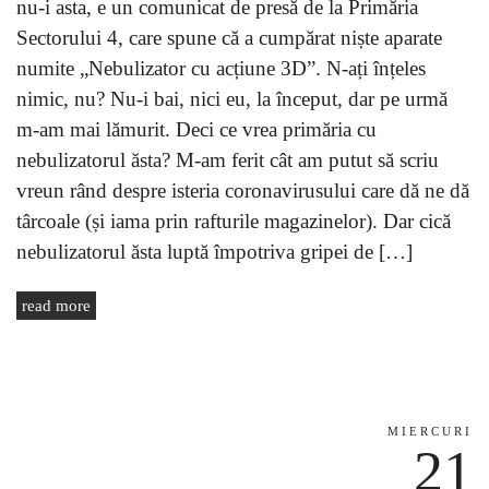
nu-i asta, e un comunicat de presă de la Primăria
Sectorului 4, care spune că a cumpărat niște aparate
numite „Nebulizator cu acțiune 3D”. N-ați înțeles
nimic, nu? Nu-i bai, nici eu, la început, dar pe urmă
m-am mai lămurit. Deci ce vrea primăria cu
nebulizatorul ăsta? M-am ferit cât am putut să scriu
vreun rând despre isteria coronavirusului care dă ne dă
târcoale (și iama prin rafturile magazinelor). Dar cică
nebulizatorul ăsta luptă împotriva gripei de […]
read more
MIERCURI
21