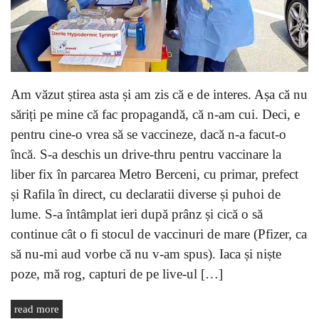
Am văzut știrea asta și am zis că e de interes. Așa că nu
săriți pe mine că fac propagandă, că n-am cui. Deci, e
pentru cine-o vrea să se vaccineze, dacă n-a facut-o
încă. S-a deschis un drive-thru pentru vaccinare la
liber fix în parcarea Metro Berceni, cu primar, prefect
și Rafila în direct, cu declaratii diverse și puhoi de
lume. S-a întâmplat ieri după prânz și cică o să
continue cât o fi stocul de vaccinuri de mare (Pfizer, ca
să nu-mi aud vorbe că nu v-am spus). Iaca și niște
poze, mă rog, capturi de pe live-ul […]
read more