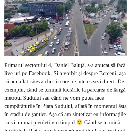
Primarul sectorului 4, Daniel Baluță, s-a apucat să facă
live-uri pe Facebook. Și a vorbit și despre Berceni, așa
că am aflat câteva chestii care ne interesează direct. De
exemplu, când se termină lucrările la parcarea de lângă
metroul Sudului sau când ne vom putea face
cumpărăturile în Piața Sudului, aflată în momentul ăsta
în stadiu de șantier. Așa că am sintetizat eu informațiile
ca să nu mai pierdeți voi timpul
Când se termină
lucrările la Piața agroalimentară Sudului Constructorul