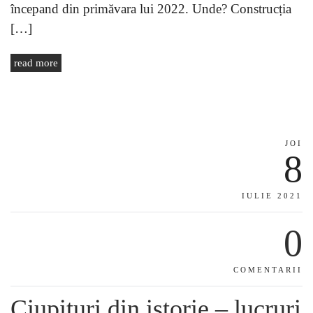
începand din primăvara lui 2022. Unde? Construcția
[…]
read more
JOI
8
IULIE 2021
0
COMENTARII
Ciupituri din istorie – lucruri