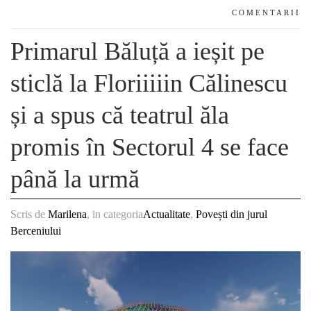
COMENTARII
Primarul Băluță a ieșit pe
sticlă la Floriiiiin Călinescu
și a spus că teatrul ăla
promis în Sectorul 4 se face
până la urmă
Scris de
Marilena
, in categoria
Actualitate
,
Povești din jurul
Berceniului