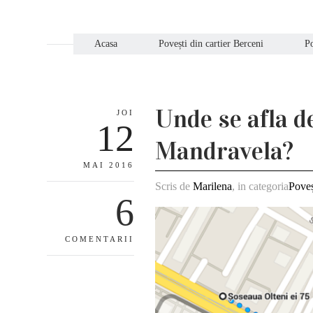
Acasa
Povești din cartier Berceni
Po
Unde se afla d
JOI
12
Mandravela?
MAI 2016
Scris de
Marilena
, in categoria
Poveș
6
COMENTARII