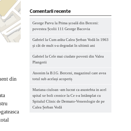
Comentarii recente
George Parvu
la
Prima școală din Berceni:
povestea Școlii 111 George Bacovia
Gabriel
la
Cum arăta Calea Șerban Vodă în 1963
și cât de mult s-a degradat în ultimii ani
Gabriel
la
Cele mai ciudate povesti din Valea
Plangerii
Anonim
la
B.I.G. Berceni, magazinul care avea
uent din
totul sub același acoperiș
Mariana ciuloan -am lucrat ca asustebta in acel
ata
spital xe boli cronice
la
Ce s-a întâmplat cu
Spitalul Clinic de Dermato-Venerologie de pe
stru
Calea Șerban Vodă
ogateasca
total