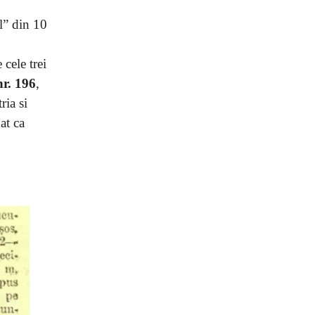
l” din 10
 cele trei
nr. 196
,
ria si
at ca