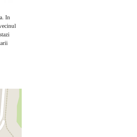
a. In
 vecinul
stazi
arii