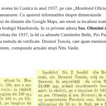
a averea lui Costica in anul 1937, pe care „Monitorul Oficia
amanunte. Cu ajutorul informatiilor despre dimensiunile
ului de distante din Google Maps, am reusit sa localizez toate
atia bodegii Mandravela. In ce priveste adresa
Sos. Oltenitei 
mbata din 1937, la fel ca adresele Cimitirelor Bellu, Pro Pat
t ca metoda de verificare. Drumul Tonola, care apare mention
 teren, corespunde actualei strazi Nitu Vasile.