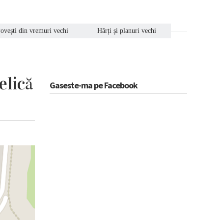
ovești din vremuri vechi
Hărți și planuri vechi
elică
Gaseste-ma pe Facebook