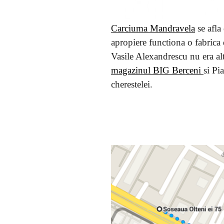
Carciuma Mandravela
se afla
apropiere functiona o fabrica d
Vasile Alexandrescu nu era altu
magazinul BIG Berceni
si Pi
cherestelei.