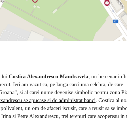
 lui
Costica Alexandrescu Mandravela
, un bercenar infl
trecut. Ieri am vazut ca, pe langa carciuma celebra, de care
oapa”, si al carei nume devenise simbolic pentru zona Pi
xandrescu se apucase si de administrat banci
. Costica al no
 polivalent, un om de afaceri iscusit, care a reusit sa se imb
 Irina si Petre Alexandrescu, trei terenuri care acopereau in 