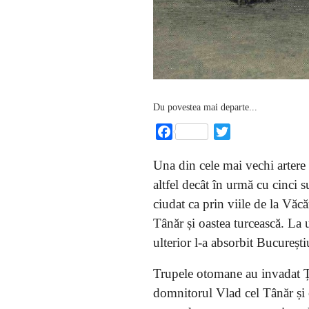
Du povestea mai departe...
Facebook
Twitter
Una din cele mai vechi artere d
altfel decât în urmă cu cinci 
ciudat ca prin viile de la Văc
Tânăr și oastea turcească. La 
ulterior l-a absorbit București
Trupele otomane au invadat Ț
domnitorul Vlad cel Tânăr și o