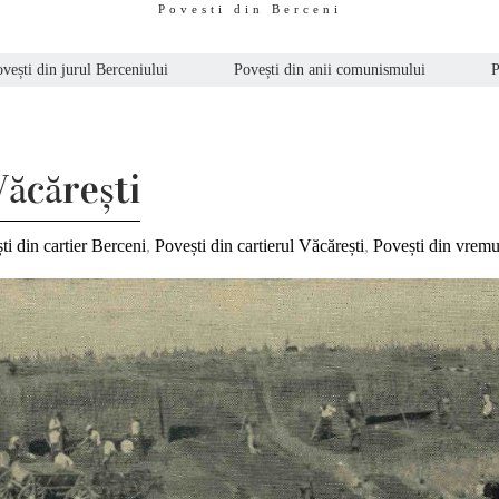
Povesti din Berceni
vești din jurul Berceniului
Povești din anii comunismului
P
Văcărești
ti din cartier Berceni
,
Povești din cartierul Văcărești
,
Povești din vremu