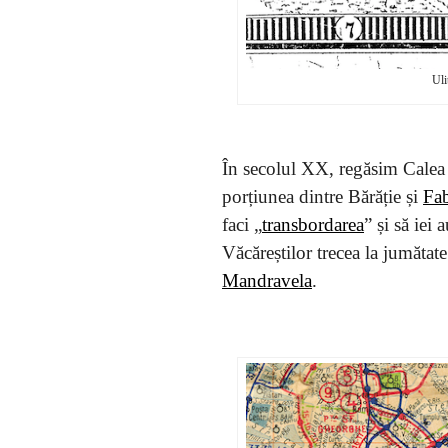
Uli
În secolul XX, regăsim Calea V
porțiunea dintre Bărăție și
Fab
faci „
transbordarea
” și să iei
Văcăreștilor trecea la jumătat
Mandravela
.