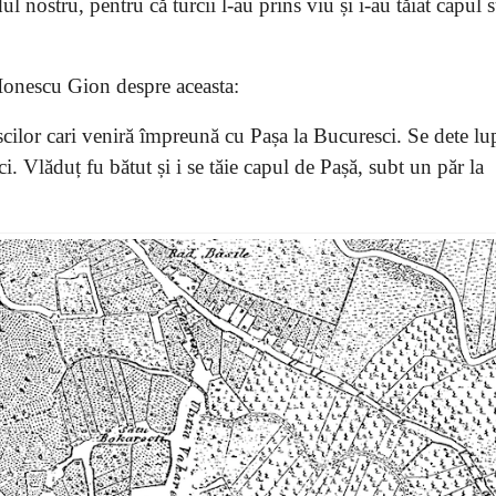
l nostru, pentru că turcii l-au prins viu și i-au tăiat capul
I. Ionescu Gion despre aceasta:
cilor cari veniră împreună cu Pașa la Bucuresci. Se dete lup
. Vlăduț fu bătut și i se tăie capul de Pașă, subt un păr la