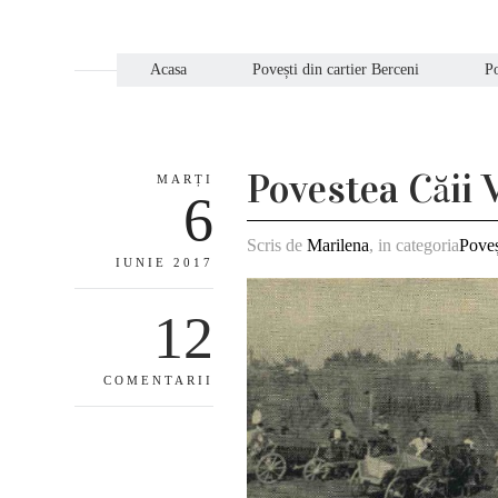
Acasa
Povești din cartier Berceni
Po
Povestea Căii 
MARȚI
6
Scris de
Marilena
, in categoria
Poveș
IUNIE 2017
12
COMENTARII