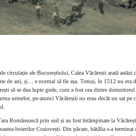
e circulație ale Bucureștiului, Calea Văcărești arată astăzi 
sute de ani, și… e normal să fie așa. Totuși, în 1512 nu era 
ărești să se dea lupte grele, cum a fost cea dintre domnitorul
urma urmelor, pe-atunci Văcăreștii nu erau decât un sat pe c
ul.
ara Românească prin sud și au fost întâmpinate la Văcăreșt
astea boierilor Craiovești. Din păcate, bătălia s-a terminat 