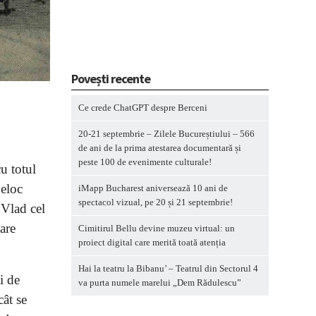
Povești recente
Ce crede ChatGPT despre Berceni
20-21 septembrie – Zilele Bucureștiului – 566
de ani de la prima atestarea documentară și
peste 100 de evenimente culturale!
cu totul
deloc
iMapp Bucharest aniversează 10 ani de
spectacol vizual, pe 20 și 21 septembrie!
 Vlad cel
are
Cimitirul Bellu devine muzeu virtual: un
proiect digital care merită toată atenția
Hai la teatru la Bibanu’ – Teatrul din Sectorul 4
i de
va purta numele marelui „Dem Rădulescu”
cât se