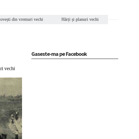
ovești din vremuri vechi
Hărți și planuri vechi
Gaseste-ma pe Facebook
ri vechi