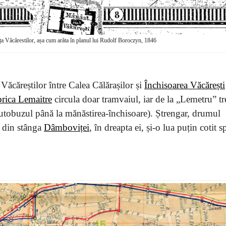
ța Văcărestilor, așa cum arăta în planul lui Rudolf Boroczyn, 1846
ăcăreștilor între Calea Călărașilor și
Închisoarea Văcărești
rica Lemaitre
circula doar tramvaiul, iar de la „Lemetru” tr
 autobuzul până la mănăstirea-închisoare). Ștrengar, drumul
e din stânga
Dâmboviței
, în dreapta ei, și-o lua puțin cotit s