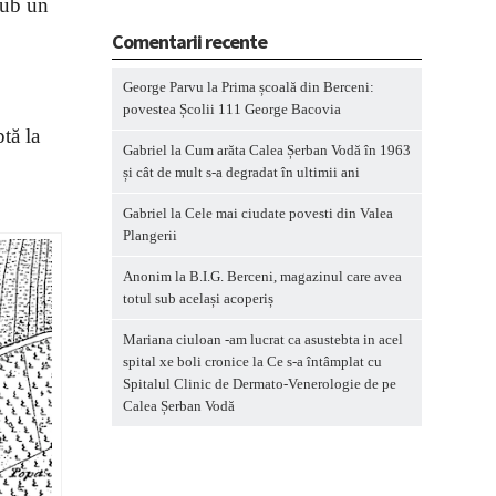
 sub un
Comentarii recente
George Parvu
la
Prima școală din Berceni:
povestea Școlii 111 George Bacovia
tă la
Gabriel
la
Cum arăta Calea Șerban Vodă în 1963
și cât de mult s-a degradat în ultimii ani
Gabriel
la
Cele mai ciudate povesti din Valea
Plangerii
Anonim
la
B.I.G. Berceni, magazinul care avea
totul sub același acoperiș
Mariana ciuloan -am lucrat ca asustebta in acel
spital xe boli cronice
la
Ce s-a întâmplat cu
Spitalul Clinic de Dermato-Venerologie de pe
Calea Șerban Vodă