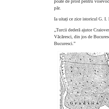
poate de prost pentru voievodu
păr.
Ia uitați ce zice istoricul G. 
„Turcii dederă ajutor Craioves
Văcăresci, din jos de Bucuresci
Bucuresci.”