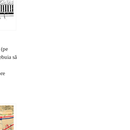
(pe
ebuia să
pre